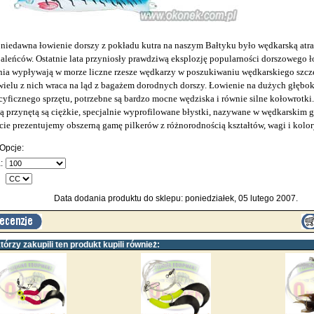
 niedawna łowienie dorszy z pokładu kutra na naszym Bałtyku było wędkarską atra
paleńców. Ostatnie lata przyniosły prawdziwą eksplozję popularności dorszowego ł
ia wypływają w morze liczne rzesze wędkarzy w poszukiwaniu wędkarskiego szczęś
wielu z nich wraca na ląd z bagażem dorodnych dorszy. Łowienie na dużych głęb
cyficznego sprzętu, potrzebne są bardzo mocne wędziska i równie silne kołowrotki
 przynętą są ciężkie, specjalnie wyprofilowane błystki, nazywane w wędkarskim g
rcie prezentujemy obszerną gamę pilkerów z różnorodnością kształtów, wagi i kolor
Opcje:
:
Data dodania produktu do sklepu: poniedziałek, 05 lutego 2007.
którzy zakupili ten produkt kupili również: