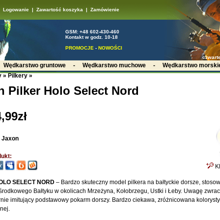
Logowanie
|
Zawartość koszyka
|
Zamówienie
GSM: +48 602-430-460
Kontakt w godz. 10-18
PROMOCJE
-
NOWOŚCI
czwarte
-
Wędkarstwo gruntowe
-
Wędkarstwo muchowe
-
Wędkarstwo morski
y
»
Pilkery
»
 Pilker Holo Select Nord
,99zł
:
Jaxon
ukt:
Kl
OLO SELECT NORD
– Bardzo skuteczny model pilkera na bałtyckie dorsze, stoso
środkowego Bałtyku w okolicach Mrzeżyna, Kołobrzegu, Ustki i Łeby. Uwagę zwra
ernie imitujący podstawowy pokarm dorszy. Bardzo ciekawa, zróżnicowana kolorystyk
nej.