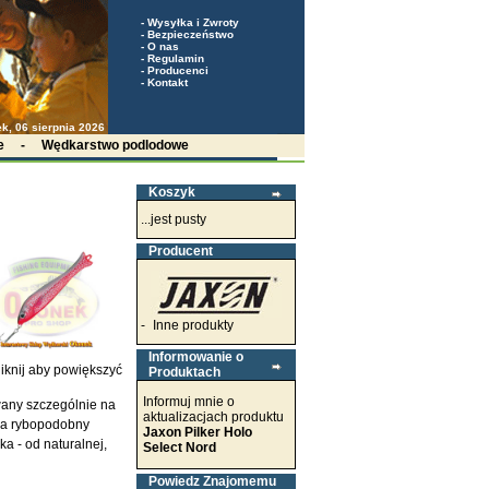
-
Wysyłka i Zwroty
-
Bezpieczeństwo
-
O nas
-
Regulamin
-
Producenci
-
Kontakt
k, 06 sierpnia 2026
e
-
Wędkarstwo podlodowe
Koszyk
...jest pusty
Producent
-
Inne produkty
Informowanie o
iknij aby powiększyć
Produktach
Informuj mnie o
wany szczególnie na
aktualizacjach produktu
ca rybopodobny
Jaxon Pilker Holo
a - od naturalnej,
Select Nord
Powiedz Znajomemu