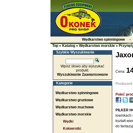
Wędkarstwo spinningowe
Top
»
Katalog
»
Wędkarstwo morskie
»
Przynęt
Szybkie Wyszukiwanie
Jaxon
Wpisz słowo aby wyszukać
14
produkt.
Cena:
Wyszukiwanie Zaawansowane
Kategorie
Producent
Wędkarstwo spinningowe
Poleć prod
Wędkarstwo gruntowe
Wędkarstwo muchowe
PILKER H
Wędkarstwo morskie
łowiskach 
kształt wi
Wędki
do fantazyj
Kołowrotki