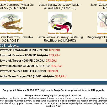
staw Dorszowy Twister Jig
Jaxon Zestaw Dorszowy Twister
Jaxon Zesta
/Black (AJ-MA16NX)
Yellow/Black (AJ-MA16P)
MA
estaw Dorszowy Krewetka
Jaxon Zestaw Dorszowy Twister Jig
Dragon Agrafka
(AJ-MA043B)
Red/Black (AJ-MA16RX)
CJE -
więcej...
łowrotek Amazon 4000 RD
229,99zł
189,99zł
łowrotek Ecusima 8000 FD
269,99zł
209,99zł
łowrotek Tresor 4000 FD
199,99zł
173,99zł
łowrotek Zauber CF 3000 FD
485,99zł
439,99zł
łowrotek Zauber 1000 FD
419,99zł
339,99zł
ędka Team Dragon 290 (40-80)
494,99zł
334,99zł
Copyright © Okonek 2003-2017
- Wykonanie
TwojeCentrum.pl
- Administracja:
MNupgrade
Uwaga: nasze strony wykorzystują pliki cookies.
ch technologii m.in. w celach reklamowych i statystycznych oraz w celu obsługi zamówień. Mogą
cy aplikacji multimedialnych. W programie służącym do obsługi internetu można zmienić ustawien
ustawień dotyczących cookies oznacza, że będą one zapisane w pamięci urządzenia. Więcej info
cookies *.pdf