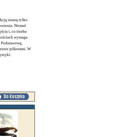
kcją znaną tylko
owienia. Niemal
cia i, co trzeba
okościach wymaga
. Podstawową,
ronie pilkerami. W
ystyki.