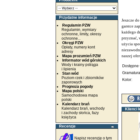
Producent
Przydatne informacje
Jeszcze do
Regulamin PZW
garstce za
Regulamin, wymiary
każdego dn
ochronne, limity, okresy
przyznać, 
ochronne...
Okręgi PZW
użycia spe
Opłaty, numery kont
niezawodną
adresy
naszej ofe
Mapa prozumień PZW
Informator wód górskich
Wody i krainy pstrąga
Dostępne 
i lipienia
Gramatura
Stan wód
Poziom rzek i zbiorników
Kolor:
zaporowych
Prognoza pogody
Mapa polski
Samochodowa mapa
polski
Kalendarz brań
Kalendarz brań, wschody
Klienci 
i zachody słońca, fazy
księżyca
Recenzje
Napisz recenzję o tym