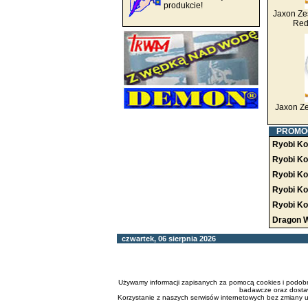
produkcie!
Jaxon Ze
Red
Jaxon Z
PROMO
Ryobi Ko
Ryobi Ko
Ryobi Ko
Ryobi Ko
Ryobi Ko
Dragon W
czwartek, 06 sierpnia 2026
Używamy informacji zapisanych za pomocą cookies i podobny
badawcze oraz dostaw
Korzystanie z naszych serwisów internetowych bez zmiany 