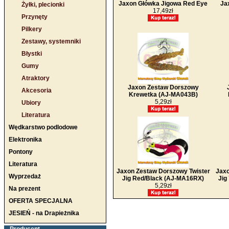
Jaxon Główka Jigowa Red Eye
Ja
Żyłki, plecionki
17,49zł
Przynęty
Pilkery
Zestawy, systemniki
Błystki
Gumy
Atraktory
Jaxon Zestaw Dorszowy
Akcesoria
Krewetka (AJ-MA043B)
5,29zł
Ubiory
Literatura
Wędkarstwo podlodowe
Elektronika
Pontony
Literatura
Jaxon Zestaw Dorszowy Twister
Jaxo
Wyprzedaż
Jig Red/Black (AJ-MA16RX)
Jig
5,29zł
Na prezent
OFERTA SPECJALNA
JESIEŃ - na Drapieżnika