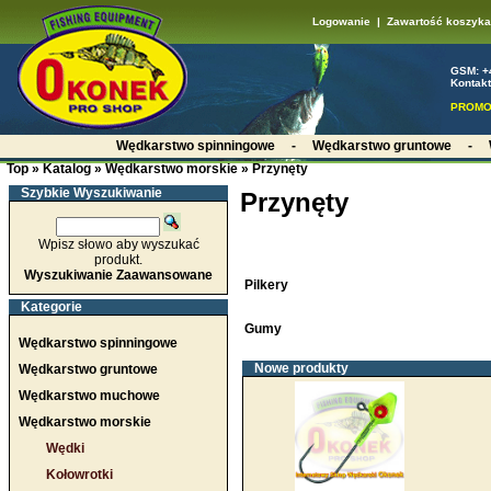
Logowanie
|
Zawartość koszyka
GSM: +
Kontakt
PROMO
Wędkarstwo spinningowe
-
Wędkarstwo gruntowe
-
Top
»
Katalog
»
Wędkarstwo morskie
»
Przynęty
Szybkie Wyszukiwanie
Przynęty
Wpisz słowo aby wyszukać
produkt.
Wyszukiwanie Zaawansowane
Pilkery
Kategorie
Gumy
Wędkarstwo spinningowe
Nowe produkty
Wędkarstwo gruntowe
Wędkarstwo muchowe
Wędkarstwo morskie
Wędki
Kołowrotki