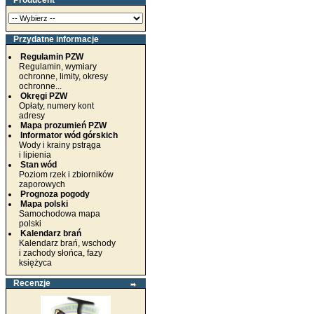
Producent
Przydatne informacje
Regulamin PZW
Regulamin, wymiary
ochronne, limity, okresy
ochronne...
Okręgi PZW
Opłaty, numery kont
adresy
Mapa prozumień PZW
Informator wód górskich
Wody i krainy pstrąga
i lipienia
Stan wód
Poziom rzek i zbiorników
zaporowych
Prognoza pogody
Mapa polski
Samochodowa mapa
polski
Kalendarz brań
Kalendarz brań, wschody
i zachody słońca, fazy
księżyca
Recenzje