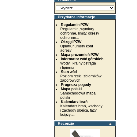
Producent
Przydatne informacje
Regulamin PZW
Regulamin, wymiary
ochronne, limity, okresy
ochronne...
Okręgi PZW
Opłaty, numery kont
adresy
Mapa prozumień PZW
Informator wód górskich
Wody i krainy pstrąga
i lipienia
Stan wód
Poziom rzek i zbiorników
zaporowych
Prognoza pogody
Mapa polski
Samochodowa mapa
polski
Kalendarz brań
Kalendarz brań, wschody
i zachody słońca, fazy
księżyca
Recenzje