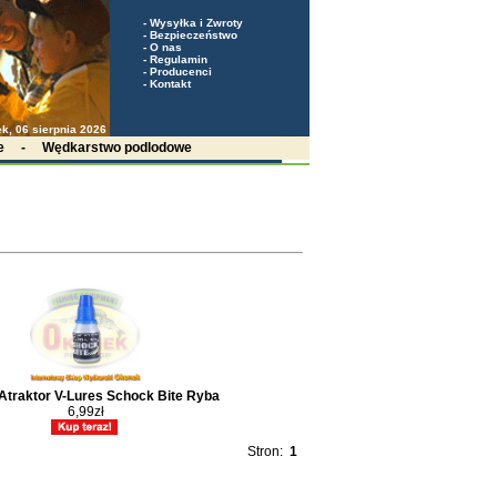
-
Wysyłka i Zwroty
-
Bezpieczeństwo
-
O nas
-
Regulamin
-
Producenci
-
Kontakt
k, 06 sierpnia 2026
e
-
Wędkarstwo podlodowe
Atraktor V-Lures Schock Bite Ryba
6,99zł
Stron:
1