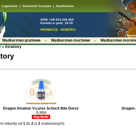
Logowanie
|
Zawartość koszyka
|
Zamówienie
GSM: +48 602-430-460
Kontakt w godz. 10-18
PROMOCJE
-
NOWOŚCI
czwarte
-
Wędkarstwo gruntowe
-
Wędkarstwo muchowe
-
Wędkarstwo morski
y
»
Atraktory
tory
Dragon Atraktor V-Lures Schock Bite Dorsz
Dragon 
6,99zł
no rekordy od
1
do
2
(z
2
znalezionych)