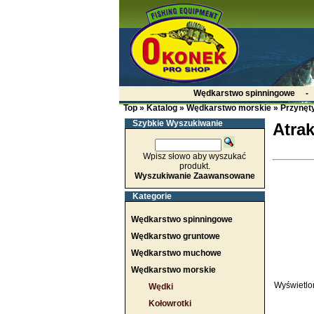
Wędkarstwo spinningowe
Top
»
Katalog
»
Wędkarstwo morskie
»
Przynęt
Szybkie Wyszukiwanie
Atrak
Wpisz słowo aby wyszukać
produkt.
Wyszukiwanie Zaawansowane
Kategorie
Wędkarstwo spinningowe
Wędkarstwo gruntowe
Wędkarstwo muchowe
Wędkarstwo morskie
Wyświetlo
Wędki
Kołowrotki