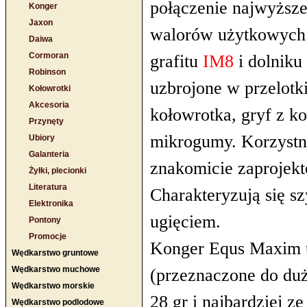
połączenie najwyższe
Konger
Jaxon
walorów użytkowych.
Daiwa
Cormoran
grafitu
IM8
i dolnik
Robinson
uzbrojone w przelotk
Kołowrotki
Akcesoria
kołowrotka, gryf z k
Przynęty
mikrogumy. Korzystn
Ubiory
Galanteria
znakomicie zaprojek
Żyłki, plecionki
Literatura
Charakteryzują się s
Elektronika
ugięciem.
Pontony
Promocje
Konger Equs Maxim to
Wędkarstwo gruntowe
Wędkarstwo muchowe
(przeznaczone do duż
Wędkarstwo morskie
28 gr i najbardziej 
Wędkarstwo podlodowe