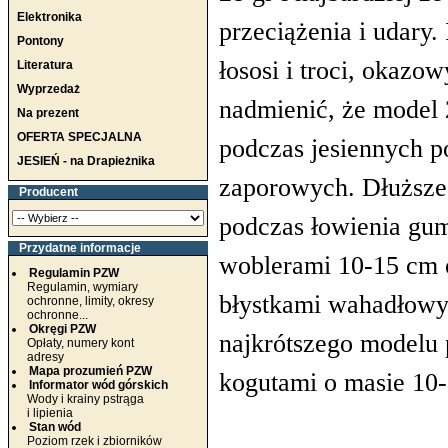
Elektronika
przeciążenia i udary.
Pontony
łososi i troci, okaz
Literatura
Wyprzedaż
nadmienić, że model
Na prezent
OFERTA SPECJALNA
podczas jesiennych 
JESIEŃ - na Drapieżnika
zaporowych. Dłuższe 
Producent
podczas łowienia gum
Przydatne informacje
woblerami 10-15 cm 
Regulamin PZW
Regulamin, wymiary
błystkami wahadłowy
ochronne, limity, okresy
ochronne...
Okręgi PZW
najkrótszego modelu
Opłaty, numery kont
adresy
Mapa prozumień PZW
kogutami o masie 10-
Informator wód górskich
Wody i krainy pstrąga
i lipienia
Stan wód
Poziom rzek i zbiorników