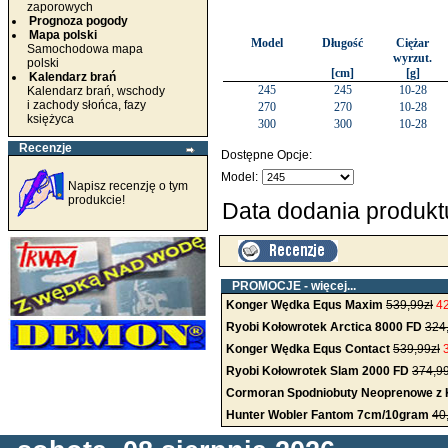
zaporowych
Prognoza pogody
Mapa polski
Model
Długość
Ciężar
Samochodowa mapa
wyrzut.
polski
[cm]
[g]
Kalendarz brań
245
245
10-28
Kalendarz brań, wschody
i zachody słońca, fazy
270
270
10-28
księżyca
300
300
10-28
Recenzje
Dostępne Opcje:
Model:
Napisz recenzję o tym
produkcie!
Data dodania produktu
PROMOCJE -
więcej...
Konger Wędka Equs Maxim
539,99zł
42
Ryobi Kołowrotek Arctica 8000 FD
324
Konger Wędka Equs Contact
539,99zł
Ryobi Kołowrotek Slam 2000 FD
374,99
Cormoran Spodniobuty Neoprenowe z 
Hunter Wobler Fantom 7cm/10gram
40