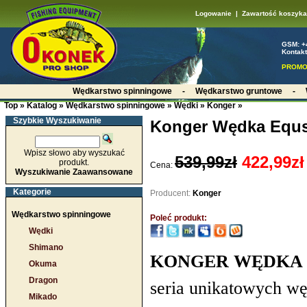
Logowanie
|
Zawartość koszyka
GSM: +
Kontakt
PROMO
Wędkarstwo spinningowe
-
Wędkarstwo gruntowe
-
Top
»
Katalog
»
Wędkarstwo spinningowe
»
Wędki
»
Konger
»
Szybkie Wyszukiwanie
Konger Wędka Equ
Wpisz słowo aby wyszukać
539,99zł
422,99zł
produkt.
Cena:
Wyszukiwanie Zaawansowane
Kategorie
Producent:
Konger
Wędkarstwo spinningowe
Poleć produkt:
Wędki
Shimano
KONGER WĘDKA 
Okuma
Dragon
seria unikatowych wę
Mikado