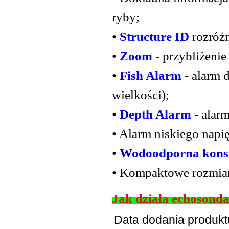
ryby;
•
Structure ID
rozróżn
•
Zoom
- przybliżeni
•
Fish Alarm
- alarm 
wielkości);
•
Depth Alarm
- alar
• Alarm niskiego napię
•
Wodoodporna kons
• Kompaktowe rozmiar
Jak działa echosond
Data dodania produkt