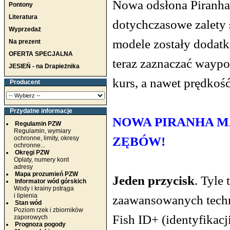
Nowa odsłona Piranha
Pontony
Literatura
dotychczasowe zalety
Wyprzedaż
modele zostały doda
Na prezent
OFERTA SPECJALNA
teraz zaznaczać waypo
JESIEŃ - na Drapieżnika
kurs, a nawet prędkość
Producent
Przydatne informacje
NOWA PIRANHA M
Regulamin PZW
Regulamin, wymiary
ZĘBÓW!
ochronne, limity, okresy
ochronne...
Okręgi PZW
Opłaty, numery kont
adresy
Mapa prozumień PZW
Jeden przycisk
. Tyle
Informator wód górskich
Wody i krainy pstrąga
i lipienia
zaawansowanych techn
Stan wód
Poziom rzek i zbiorników
Fish ID+ (identyfikacj
zaporowych
Prognoza pogody