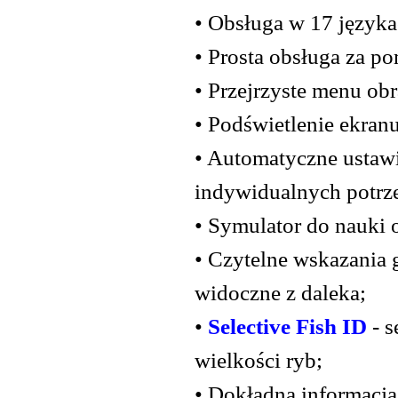
• Obsługa w 17 język
• Prosta obsługa za p
• Przejrzyste menu ob
• Podświetlenie ekranu
• Automatyczne ustawi
indywidualnych potrz
• Symulator do nauki 
• Czytelne wskazania 
widoczne z daleka;
•
Selective Fish ID
- s
wielkości ryb;
• Dokładna informacja 