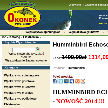
Logowanie
|
Zawartość koszyka
GSM: +
Kontakt
PROMO
Wędkarstwo spinningowe
-
Wędkarstwo gruntowe
-
Top
»
Katalog
»
Elektronika
»
Szybkie Wyszukiwanie
Humminbird Echoso
Wpisz słowo aby wyszukać
1499,99zł
1314,99
produkt.
Cena:
Wyszukiwanie Zaawansowane
Kategorie
Producent:
Humminbird
Wędkarstwo spinningowe
Poleć produkt:
Wędkarstwo gruntowe
Wędkarstwo muchowe
HUMMINBIRD ECH
Wędkarstwo morskie
Wędkarstwo podlodowe
-
NOWOŚĆ 2014 !!!
Elektronika