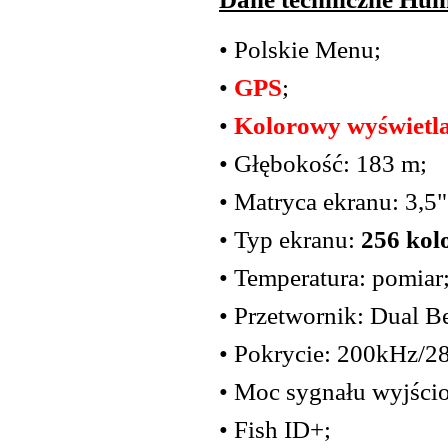
• Polskie Menu;
•
GPS
;
•
Kolorowy wyświetl
• Głębokość: 183 m;
• Matryca ekranu: 3,5
• Typ ekranu:
256 kol
• Temperatura: pomiar
• Przetwornik: Dual B
• Pokrycie: 200kHz/2
• Moc sygnału wyjśc
• Fish ID+;