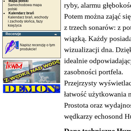
Mapa polski
ryby, alarmu głębokoś
Samochodowa mapa
polski
Kalendarz brań
Potem można zająć się
Kalendarz brań, wschody
i zachody słońca, fazy
z trzech sonarów: z p
księżyca
Recenzje
wiązką. Każdy posiada
Napisz recenzję o tym
wizualizacji dna. Dzi
produkcie!
idealnie odpowiadają
zasobności portfela.
Przejrzysty wyświetla
łatwość użytkowania n
Prostota oraz wydajno
wędkarzy echosond H
Dane techniczne Hu