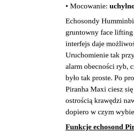
• Mocowanie:
uchyln
Echosondy Humminbird
gruntowny face lifting
interfejs daje możliwo
Uruchomienie tak przy
alarm obecności ryb, c
było tak proste. Po p
Piranha Maxi ciesz si
ostrością krawędzi naw
dopiero w czym wybier
Funkcje echosond P