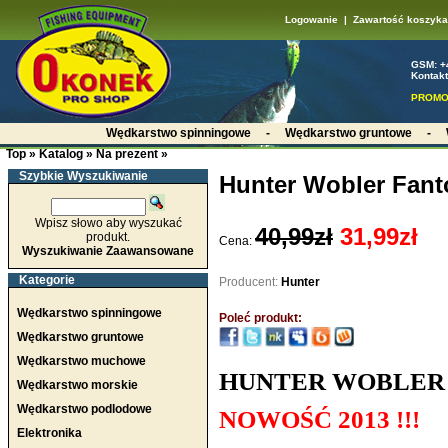
Logowanie
|
Zawartość koszyka
GSM: +
Kontakt
PROMO
Wędkarstwo spinningowe
-
Wędkarstwo gruntowe
-
Top
»
Katalog
»
Na prezent
»
Szybkie Wyszukiwanie
Hunter Wobler Fan
Wpisz słowo aby wyszukać
40,99zł
31,99zł
produkt.
Cena:
Wyszukiwanie Zaawansowane
Kategorie
Producent:
Hunter
Wędkarstwo spinningowe
Poleć produkt:
Wędkarstwo gruntowe
Wędkarstwo muchowe
HUNTER WOBLER 
Wędkarstwo morskie
Wędkarstwo podlodowe
NOWOŚĆ 2013 !!!
Elektronika