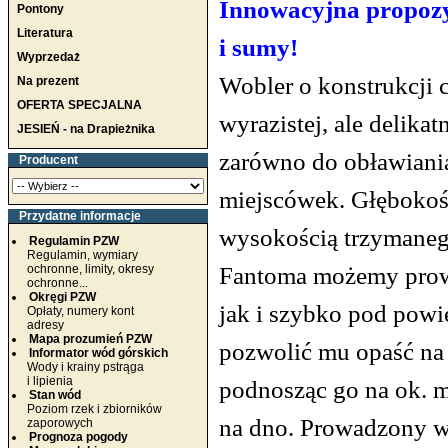
Innowacyjna propozyc
Pontony
Literatura
i sumy!
Wyprzedaż
Wobler o konstrukcji 
Na prezent
OFERTA SPECJALNA
wyrazistej, ale delika
JESIEŃ - na Drapieżnika
zarówno do obławiania
Producent
miejscówek. Głębokoś
Przydatne informacje
wysokością trzymaneg
Regulamin PZW
Regulamin, wymiary
Fantoma możemy prowa
ochronne, limity, okresy
ochronne...
Okręgi PZW
jak i szybko pod pow
Opłaty, numery kont
adresy
Mapa prozumień PZW
pozwolić mu opaść na 
Informator wód górskich
Wody i krainy pstrąga
i lipienia
podnosząc go na ok. m
Stan wód
Poziom rzek i zbiorników
na dno. Prowadzony w
zaporowych
Prognoza pogody