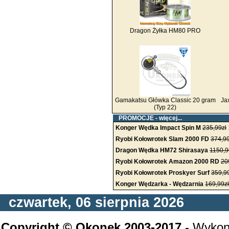
Dragon Żyłka HM80 PRO
Gamakatsu Główka Classic 20 gram
Ja
(Typ 22)
PROMOCJE -
więcej...
Konger Wędka Impact Spin M
235,99zł
Ryobi Kołowrotek Slam 2000 FD
374,99
Dragon Wędka HM72 Shirasaya
1150,9
Ryobi Kołowrotek Amazon 2000 RD
20
Ryobi Kołowrotek Proskyer Surf
359,9
Konger Wędzarka - Wędzarnia
169,99zł
czwartek, 06 sierpnia 2026
Copyright © Okonek 2003-2017
- Wykon