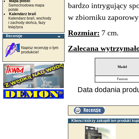
Mapa polski
bardzo intrygujący s
Samochodowa mapa
polski
Kalendarz brań
w zbiorniku zaporowym 
Kalendarz brań, wschody
i zachody słońca, fazy
księżyca
Rozmiar:
7 cm.
Recenzje
Zalecana wytrzymałoś
Napisz recenzję o tym
produkcie!
Model
Fantom
Data dodania produ
Klienci którzy zakupili ten produkt kupi