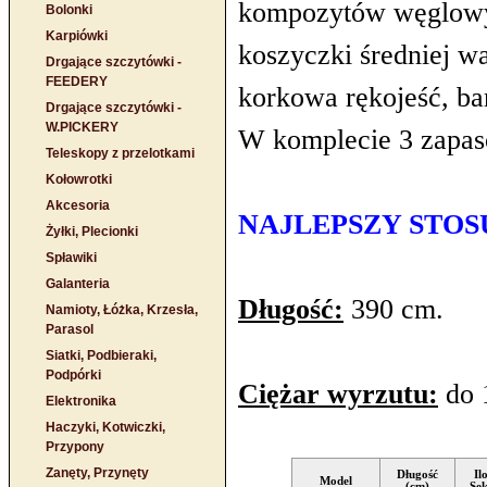
kompozytów węglowy
Bolonki
Karpiówki
koszyczki średniej wa
Drgające szczytówki -
FEEDERY
korkowa rękojeść, ba
Drgające szczytówki -
W.PICKERY
W komplecie 3 zapa
Teleskopy z przelotkami
Kołowrotki
Akcesoria
NAJLEPSZY STOSU
Żyłki, Plecionki
Spławiki
Galanteria
Długość:
390 cm
.
Namioty, Łóżka, Krzesła,
Parasol
Siatki, Podbieraki,
Podpórki
Ciężar wyrzutu:
do
Elektronika
Haczyki, Kotwiczki,
Przypony
Zanęty, Przynęty
Długość
Il
Model
(cm)
Sek