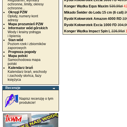
Ryobi Kołowrotek Excia 3000 FD
429,9
Regulamin, wymiary
ochronne, limity, okresy
Konger Wędka Equs Maxim
539,99zł
42
ochronne...
Okręgi PZW
Mikado Świder do Lodu 15 cm (6 cali)
2
Opłaty, numery kont
Ryobi Kołowrotek Amazon 4000 RD
22
adresy
Mapa prozumień PZW
Ryobi Kołowrotek Excia 1000 FD
394,9
Informator wód górskich
Konger Wędka Impact Spin L
226,99zł
Wody i krainy pstrąga
i lipienia
Stan wód
Poziom rzek i zbiorników
zaporowych
Prognoza pogody
Mapa polski
Samochodowa mapa
polski
Kalendarz brań
Kalendarz brań, wschody
i zachody słońca, fazy
księżyca
Recenzje
Napisz recenzję o tym
produkcie!