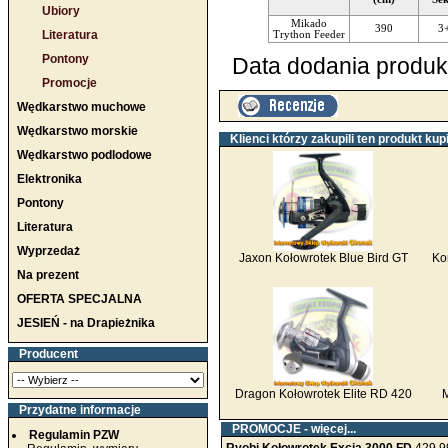
Ubiory
Mikado
390
3
Literatura
Trython Feeder
Pontony
Data dodania produk
Promocje
Wędkarstwo muchowe
Wędkarstwo morskie
Klienci którzy zakupili ten produkt kupi
Wędkarstwo podlodowe
Elektronika
Pontony
Literatura
Wyprzedaż
Jaxon Kołowrotek Blue Bird GT
Ko
Na prezent
OFERTA SPECJALNA
JESIEŃ - na Drapieżnika
Producent
Dragon Kołowrotek Elite RD 420
Przydatne informacje
PROMOCJE -
więcej...
Regulamin PZW