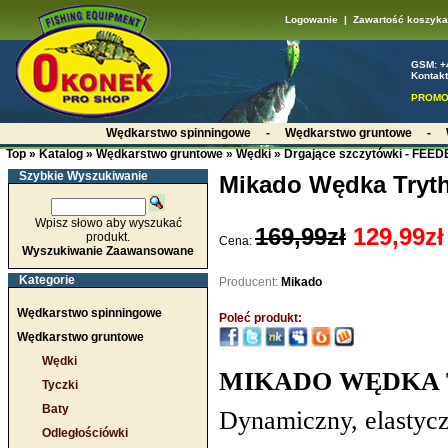
Logowanie
|
Zawartość koszyka
GSM: +
Kontakt
PROMO
Wędkarstwo spinningowe
-
Wędkarstwo gruntowe
-
Top
»
Katalog
»
Wędkarstwo gruntowe
»
Wędki
»
Drgające szczytówki - FEE
Szybkie Wyszukiwanie
Mikado Wędka Tryth
Wpisz słowo aby wyszukać
169,99zł
129,99zł
produkt.
Cena:
Wyszukiwanie Zaawansowane
Kategorie
Producent:
Mikado
Wędkarstwo spinningowe
Poleć produkt:
Wędkarstwo gruntowe
Wędki
MIKADO WĘDKA T
Tyczki
Baty
Dynamiczny, elastyc
Odległościówki