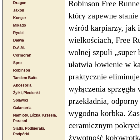
Robinson Free Runne
Dragon
Jaxon
który zapewne stanie
Konger
Mikado
wśród karpiarzy, jak
Ryobi
wielkościach, Free R
Daiwa
D.A.M.
wolnej szpuli „super 
Cormoran
ułatwia łowienie w k
Spro
Robinson
praktycznie eliminu
Tandem Baits
Akcesoria
wyłączenia sprzęgła 
Żyłki, Plecionki
przekładnia, odporny
Spławiki
Galanteria
wygodna korbka. Zas
Namioty, Łóżka, Krzesła,
Parasol
ceramicznym pokryci
Siatki, Podbieraki,
Podpórki
żywotność kołowrotk