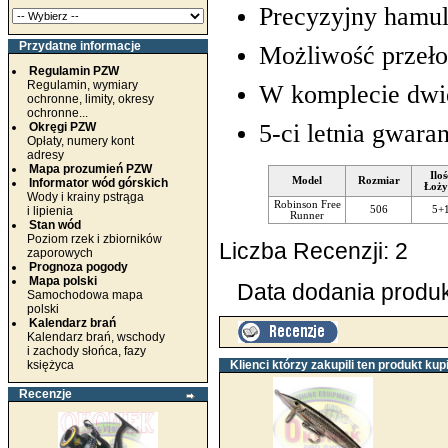
Precyzyjny hamul
Przydatne informacje
Możliwość przeło
Regulamin PZW
Regulamin, wymiary
W komplecie dwie
ochronne, limity, okresy
ochronne...
5-ci letnia gwaran
Okręgi PZW
Opłaty, numery kont
adresy
Mapa prozumień PZW
Iloś
Model
Rozmiar
Informator wód górskich
Łoży
Wody i krainy pstrąga
Robinson Free
i lipienia
506
5+
Runner
Stan wód
Poziom rzek i zbiorników
Liczba Recenzji: 2
zaporowych
Prognoza pogody
Mapa polski
Data dodania produkt
Samochodowa mapa
polski
Kalendarz brań
Kalendarz brań, wschody
i zachody słońca, fazy
księżyca
Klienci którzy zakupili ten produkt kupi
Recenzje