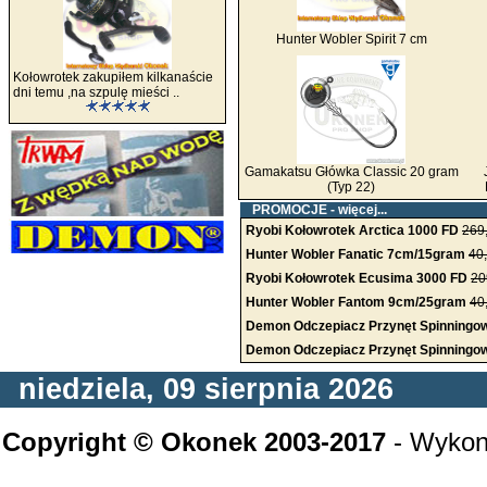
Hunter Wobler Spirit 7 cm
Kołowrotek zakupiłem kilkanaście
dni temu ,na szpulę mieści ..
Gamakatsu Główka Classic 20 gram
(Typ 22)
PROMOCJE -
więcej...
Ryobi Kołowrotek Arctica 1000 FD
269
Hunter Wobler Fanatic 7cm/15gram
40
Ryobi Kołowrotek Ecusima 3000 FD
20
Hunter Wobler Fantom 9cm/25gram
40
Demon Odczepiacz Przynęt Spinningo
Demon Odczepiacz Przynęt Spinning
niedziela, 09 sierpnia 2026
Copyright © Okonek 2003-2017
- Wykon