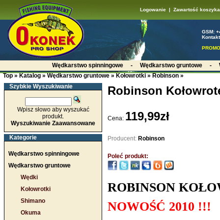
Logowanie
|
Zawartość koszyka
GSM: +
Kontakt
PROMO
Wędkarstwo spinningowe
-
Wędkarstwo gruntowe
-
Top
»
Katalog
»
Wędkarstwo gruntowe
»
Kołowrotki
»
Robinson
»
Szybkie Wyszukiwanie
Robinson Kołowrote
Wpisz słowo aby wyszukać
119,99zł
produkt.
Cena:
Wyszukiwanie Zaawansowane
Kategorie
Producent:
Robinson
Wędkarstwo spinningowe
Poleć produkt:
Wędkarstwo gruntowe
Wędki
ROBINSON KOŁOW
Kołowrotki
Shimano
NOWOŚĆ 2010 !!!
Okuma