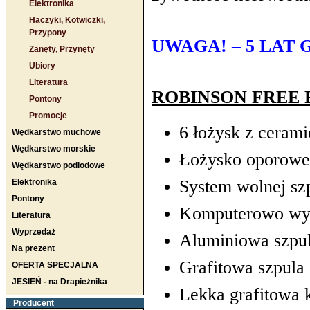
Elektronika
Haczyki, Kotwiczki,
Przypony
UWAGA! – 5 LAT 
Zanęty, Przynęty
Ubiory
Literatura
ROBINSON FREE 
Pontony
Promocje
6 łożysk z ceram
Wędkarstwo muchowe
Wędkarstwo morskie
Łożysko oporowe
Wędkarstwo podlodowe
System wolnej szp
Elektronika
Pontony
Komputerowo wyw
Literatura
Wyprzedaż
Aluminiowa szpul
Na prezent
Grafitowa szpula
OFERTA SPECJALNA
JESIEŃ - na Drapieżnika
Lekka grafitowa k
Producent