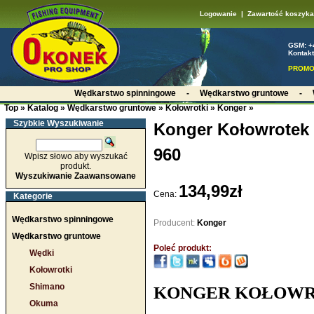
Logowanie
|
Zawartość koszyka
GSM: +
Kontakt
PROMO
Wędkarstwo spinningowe
-
Wędkarstwo gruntowe
-
Top
»
Katalog
»
Wędkarstwo gruntowe
»
Kołowrotki
»
Konger
»
Szybkie Wyszukiwanie
Konger Kołowrotek
960
Wpisz słowo aby wyszukać
produkt.
Wyszukiwanie Zaawansowane
134,99zł
Cena:
Kategorie
Wędkarstwo spinningowe
Producent:
Konger
Wędkarstwo gruntowe
Poleć produkt:
Wędki
Kołowrotki
Shimano
KONGER KOŁOWR
Okuma