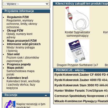
Klienci którzy zakupili ten produkt kupi
Przydatne informacje
Regulamin PZW
Regulamin, wymiary
ochronne, limity, okresy
ochronne...
Okręgi PZW
Kostal Sygnalizator
Kon
Opłaty, numery kont
samowypinający
adresy
Mapa prozumień PZW
Informator wód górskich
Wody i krainy pstrąga
i lipienia
Stan wód
Poziom rzek i zbiorników
zaporowych
Prognoza pogody
Dragon Przypon Surfstrand 1x7
Bo
Mapa polski
PROMOCJE -
więcej...
Samochodowa mapa
polski
Ryobi Kołowrotek Zauber CF 4000 FD
4
Kalendarz brań
Ryobi Kołowrotek Zauber 4000 FD
454,
Kalendarz brań, wschody
i zachody słońca, fazy
Ryobi Kołowrotek Slam 3000 FD
385,99
księżyca
Hunter Wobler Fanatic 7cm/10gram
40
Recenzje
Cormoran Spodniobuty Neoprenowe z 
Mikado Kombinezon Pływający Floatat
Napisz recenzję o tym
produkcie!