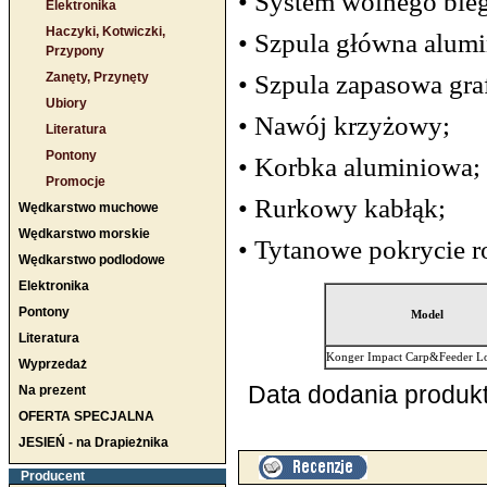
• System wolnego bieg
Elektronika
Haczyki, Kotwiczki,
• Szpula główna alum
Przypony
• Szpula zapasowa gra
Zanęty, Przynęty
Ubiory
• Nawój krzyżowy;
Literatura
Pontony
• Korbka aluminiowa;
Promocje
• Rurkowy kabłąk;
Wędkarstwo muchowe
Wędkarstwo morskie
• Tytanowe pokrycie ro
Wędkarstwo podlodowe
Elektronika
Pontony
Model
Literatura
Konger Impact Carp&Feeder Lo
Wyprzedaż
Data dodania produkt
Na prezent
OFERTA SPECJALNA
JESIEŃ - na Drapieżnika
Producent