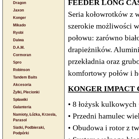
FEEDER LONG CAS
Dragon
Jaxon
Seria kołowrotków z w
Konger
szerokie możliwości w
Mikado
Ryobi
połowu: zarówno biał
Daiwa
drapieżników. Alumin
D.A.M.
Cormoran
przekładnia oraz grub
Spro
Robinson
komfortowy połów i h
Tandem Baits
Akcesoria
KONGER IMPACT 
Żyłki, Plecionki
Spławiki
• 8 łożysk kulkowych
Galanteria
• Przedni hamulec wie
Namioty, Łóżka, Krzesła,
Parasol
• Obudowa i rotor z 
Siatki, Podbieraki,
Podpórki