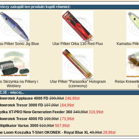
którzy zakupili ten produkt kupili również:
u Pilker Sonic Jig Blue
Ular Pilker Orka 130 Red Fluo
Kamatsu Pilk
 Skrzynka na Pilkery i
Ular Pilker "Parasolka" Hologram
Relax Krewetk
Woblery
(czerwony)
CJE -
więcej...
łowrotek Applause 4000 FD
299,99zł
246,99zł
łowrotek Tresor 3000 FD
197,99zł
164,99zł
dka XT-PRO New Generation Feeder 360
349,99zł
319,99zł
łowrotek Tresor 4000 FD
199,99zł
173,99zł
tiplikator Varius 3000
610,99zł
567,99zł
 the Loom Koszulka T-Shirt OKONEK - Royal Blue XL
49,99zł
29,99zł