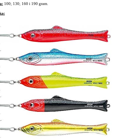
a:
100; 130; 160 i 190 gram.
ka: