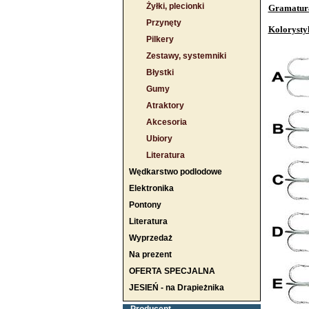
Żyłki, plecionki
Gramatur
Przynęty
Kolorysty
Pilkery
Zestawy, systemniki
Błystki
Gumy
Atraktory
Akcesoria
Ubiory
Literatura
Wędkarstwo podlodowe
Elektronika
Pontony
Literatura
Wyprzedaż
Na prezent
OFERTA SPECJALNA
JESIEŃ - na Drapieżnika