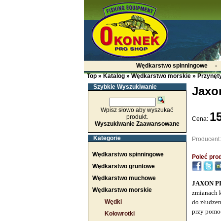
Wędkarstwo spinningowe
Top
»
Katalog
»
Wędkarstwo morskie
»
Przynęt
Szybkie Wyszukiwanie
Jaxon
Wpisz słowo aby wyszukać
15
produkt.
Cena:
Wyszukiwanie Zaawansowane
Kategorie
Producent
Wędkarstwo spinningowe
Poleć prod
Wędkarstwo gruntowe
Wędkarstwo muchowe
JAXON P
Wędkarstwo morskie
zmianach k
Wędki
do złudzen
przy pomoc
Kołowrotki