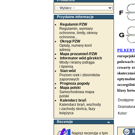
Producent
Przydatne informacje
Regulamin PZW
Regulamin, wymiary
ochronne, limity, okresy
ochronne...
Okręgi PZW
Opłaty, numery kont
adresy
PILKERY
Mapa prozumień PZW
europejski
Informator wód górskich
połowach n
Wody i krainy pstrąga
i lipienia
czwarty z
Stan wód
skutecznoś
Poziom rzek i zbiorników
optymalneg
zaporowych
Prognoza pogody
szczególn
Mapa polski
klasy kot
Samochodowa mapa
polski
Dostępne 
Kalendarz brań
Kalendarz brań, wschody
Gramatura
i zachody słońca, fazy
księżyca
Kolor:
Recenzje
Napisz recenzję o tym