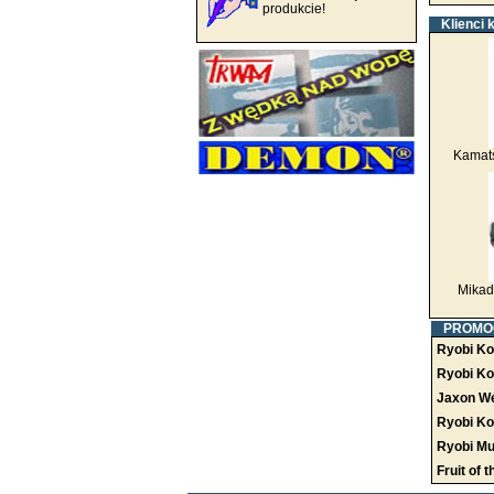
produkcie!
Klienci 
Kamats
Mikado
PROMO
Ryobi Ko
Ryobi Ko
Jaxon Wę
Ryobi Ko
Ryobi Mul
Fruit of