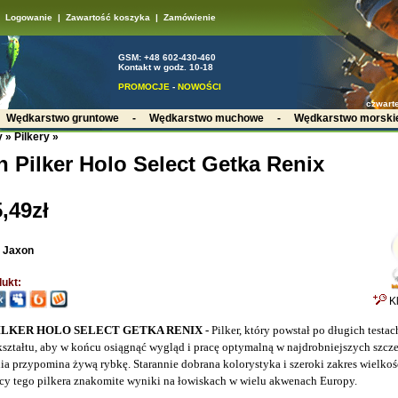
Logowanie
|
Zawartość koszyka
|
Zamówienie
GSM: +48 602-430-460
Kontakt w godz. 10-18
PROMOCJE
-
NOWOŚCI
czwarte
-
Wędkarstwo gruntowe
-
Wędkarstwo muchowe
-
Wędkarstwo morski
y
»
Pilkery
»
 Pilker Holo Select Getka Renix
,49zł
:
Jaxon
ukt:
Kl
ILKER HOLO SELECT GETKA RENIX -
Pilker, który powstał po długich testa
ształtu, aby w końcu osiągnąć wygląd i pracę optymalną w najdrobniejszych szcz
ia przypomina żywą rybkę. Starannie dobrana kolorystyka i szeroki zakres wielkoś
y tego pilkera znakomite wyniki na łowiskach w wielu akwenach Europy.