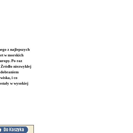
ego z najlepszych
tet w morskich
uropy. Po raz
 Źródło niezwykłej
z dobraniem
wiska, i co
stały w wysokiej