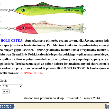
 HOLO GETKA
–
Autorska seria pilkerów przygotowana dla Jaxona przez jedn
ch specjalistów w łowieniu dorszy. Pan Mariusz Getka to niepodważalny autory
a dużych głębokościach – dziewięciokrotny mistrz Polski i trzykrotny mistrz E
dobywca Grand Prix Polski, człowiek-legenda polskiego wędkarstwa morskiego.
ci pilkerów tkwi w połączeniu dobrze przemyślanej akcji opadającej przynęty 
o koloru. Trzeba zaznaczyć, że dobór koloru jest uzależniony od charakteru ło
ie ważne, od pory roku. Wszystkie pilkery HOLO SELECT GETKA uzbrojone zo
wiczki morskie
PERMA STEEL
.
Opcje:
:
Data dodania produktu do sklepu: czwartek, 13 marca 2014.