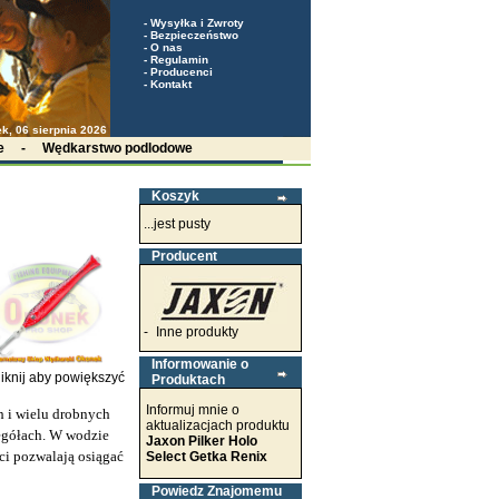
-
Wysyłka i Zwroty
-
Bezpieczeństwo
-
O nas
-
Regulamin
-
Producenci
-
Kontakt
k, 06 sierpnia 2026
e
-
Wędkarstwo podlodowe
Koszyk
...jest pusty
Producent
-
Inne produkty
Informowanie o
iknij aby powiększyć
Produktach
Informuj mnie o
ch i wielu drobnych
aktualizacjach produktu
egółach. W wodzie
Jaxon Pilker Holo
ci pozwalają osiągać
Select Getka Renix
Powiedz Znajomemu