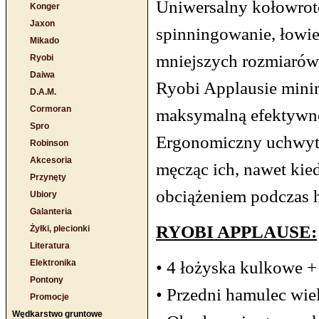
Uniwersalny kołowrot
Konger
Jaxon
spinningowanie, łowie
Mikado
mniejszych rozmiarów
Ryobi
Daiwa
Ryobi Applausie minim
D.A.M.
Cormoran
maksymalną efektywno
Spro
Ergonomiczny uchwyt 
Robinson
Akcesoria
męcząc ich, nawet kie
Przynęty
obciążeniem podczas 
Ubiory
Galanteria
RYOBI APPLAUSE:
Żyłki, plecionki
Literatura
• 4 łożyska kulkowe +
Elektronika
Pontony
• Przedni hamulec wie
Promocje
Wędkarstwo gruntowe