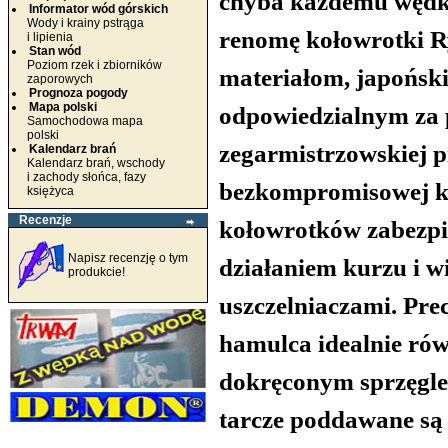
chyba każdemu wędka
Informator wód górskich
Wody i krainy pstrąga
renomę kołowrotki R
i lipienia
Stan wód
Poziom rzek i zbiorników
materiałom, japońs
zaporowych
Prognoza pogody
Mapa polski
odpowiedzialnym za 
Samochodowa mapa
polski
zegarmistrzowskiej p
Kalendarz brań
Kalendarz brań, wschody
i zachody słońca, fazy
bezkompromisowej ko
księżyca
Recenzje
kołowrotków zabezpi
Napisz recenzję o tym
działaniem kurzu i wi
produkcie!
uszczelniaczami. Pre
hamulca idealnie rów
dokręconym sprzęgle,
tarcze poddawane są