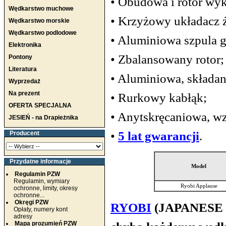
• Obudowa i rotor wy
Wędkarstwo muchowe
• Krzyżowy układacz ż
Wędkarstwo morskie
Wędkarstwo podlodowe
• Aluminiowa szpula 
Elektronika
• Zbalansowany rotor;
Pontony
Literatura
• Aluminiowa, składan
Wyprzedaż
Na prezent
• Rurkowy kabłąk;
OFERTA SPECJALNA
• Anytskręcaniowa, w
JESIEŃ - na Drapieżnika
•
5 lat gwarancji
.
Producent
Przydatne informacje
Model
Regulamin PZW
Regulamin, wymiary
Ryobi Applause
ochronne, limity, okresy
ochronne...
Okręgi PZW
RYOBI
(JAPANESE 
Opłaty, numery kont
adresy
Mapa prozumień PZW