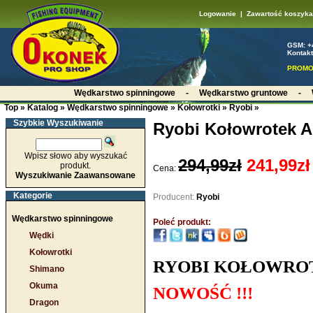
Logowanie
|
Zawartość koszyka
GSM: +
Kontakt
PROMO
Wędkarstwo spinningowe
-
Wędkarstwo gruntowe
-
Top
»
Katalog
»
Wędkarstwo spinningowe
»
Kołowrotki
»
Ryobi
»
Szybkie Wyszukiwanie
Ryobi Kołowrotek A
Wpisz słowo aby wyszukać
294,99zł
241,99zł
produkt.
Cena:
Wyszukiwanie Zaawansowane
Kategorie
Producent:
Ryobi
Wędkarstwo spinningowe
Poleć produkt:
Wędki
Kołowrotki
RYOBI KOŁOWROTE
Shimano
Okuma
NOWOŚĆ !!!
Dragon