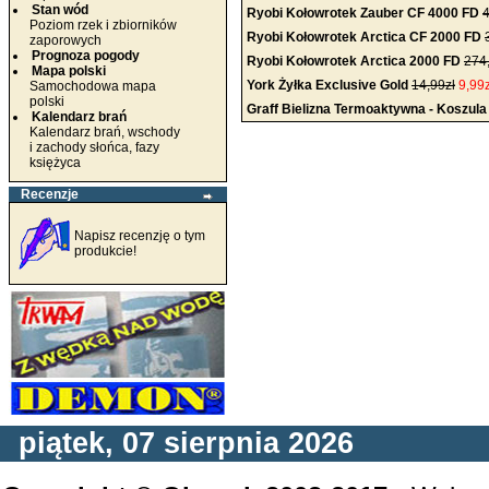
Stan wód
Ryobi Kołowrotek Zauber CF 4000 FD
4
Poziom rzek i zbiorników
Ryobi Kołowrotek Arctica CF 2000 FD
zaporowych
Prognoza pogody
Ryobi Kołowrotek Arctica 2000 FD
274
Mapa polski
York Żyłka Exclusive Gold
14,99zł
9,99z
Samochodowa mapa
polski
Graff Bielizna Termoaktywna - Koszul
Kalendarz brań
Kalendarz brań, wschody
i zachody słońca, fazy
księżyca
Recenzje
Napisz recenzję o tym
produkcie!
piątek, 07 sierpnia 2026