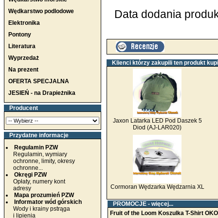
Wędkarstwo podlodowe
Data dodania produkt
Elektronika
Pontony
Literatura
Wyprzedaż
Klienci którzy zakupili ten produkt kupi
Na prezent
OFERTA SPECJALNA
JESIEŃ - na Drapieżnika
Producent
Jaxon Latarka LED Pod Daszek 5
Diod (AJ-LAR020)
Przydatne informacje
Regulamin PZW
Regulamin, wymiary
ochronne, limity, okresy
ochronne...
Okręgi PZW
Opłaty, numery kont
Cormoran Wędzarka Wędzarnia XL
adresy
Mapa prozumień PZW
Informator wód górskich
PROMOCJE -
więcej...
Wody i krainy pstrąga
Fruit of the Loom Koszulka T-Shirt OK
i lipienia