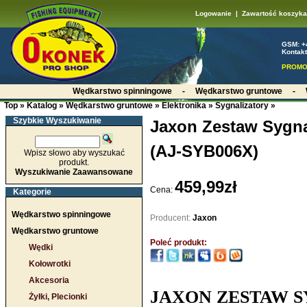
Logowanie
|
Zawartość koszyka
GSM: +
Kontakt
PROMO
Wędkarstwo spinningowe
-
Wędkarstwo gruntowe
-
Top
»
Katalog
»
Wędkarstwo gruntowe
»
Elektronika
»
Sygnalizatory
»
Szybkie Wyszukiwanie
Jaxon Zestaw Sygna
(AJ-SYB006X)
Wpisz słowo aby wyszukać
produkt.
Wyszukiwanie Zaawansowane
459,99zł
Cena:
Kategorie
Wędkarstwo spinningowe
Producent:
Jaxon
Wędkarstwo gruntowe
Poleć produkt:
Wędki
Kołowrotki
Akcesoria
JAXON ZESTAW 
Żyłki, Plecionki