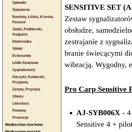
Spławiki
SENSITIVE SET (A
Galanteria
Zestaw sygnalizator
Namioty, Łóżka, Krzesła,
Parasol
obsłudze, samodzieln
Siatki, Podbieraki,
Podpórki
zestrajanie z sygnaliz
Elektronika
Silniki
branie świecącymi d
Echosondy
wibracją. Wygodny, e
Łódki Zanętowe
Sygnalizatory
Haczyki, Kotwiczki,
Przypony
Pro Carp Sensitive 
Zanęty, Przynęty
Ubiory
Literatura
Pontony
AJ-SYB006X
- 4
Promocje
Sensitive 4 + pilo
Wędkarstwo muchowe
Wędkarstwo morskie