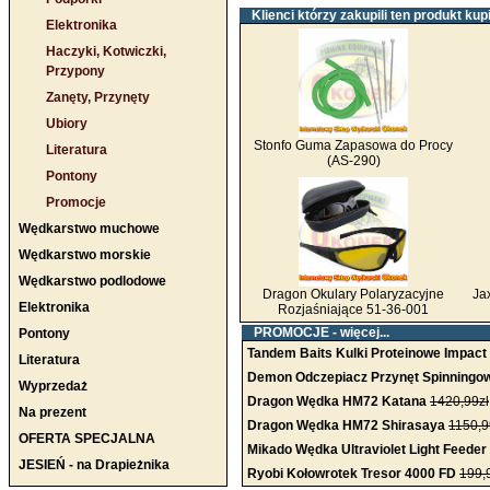
Klienci którzy zakupili ten produkt kupi
Elektronika
Haczyki, Kotwiczki,
Przypony
Zanęty, Przynęty
Ubiory
Stonfo Guma Zapasowa do Procy
Literatura
(AS-290)
Pontony
Promocje
Wędkarstwo muchowe
Wędkarstwo morskie
Wędkarstwo podlodowe
Dragon Okulary Polaryzacyjne
Ja
Elektronika
Rozjaśniające 51-36-001
PROMOCJE -
więcej...
Pontony
Tandem Baits Kulki Proteinowe Impact 
Literatura
Demon Odczepiacz Przynęt Spinningo
Wyprzedaż
Dragon Wędka HM72 Katana
1420,99zł
Na prezent
Dragon Wędka HM72 Shirasaya
1150,9
OFERTA SPECJALNA
Mikado Wędka Ultraviolet Light Feeder
JESIEŃ - na Drapieżnika
Ryobi Kołowrotek Tresor 4000 FD
199,