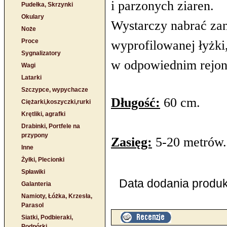
i parzonych ziaren.
Pudełka, Skrzynki
Okulary
Wystarczy nabrać zan
Noże
Proce
wyprofilowanej łyżki
Sygnalizatory
w odpowiednim rejon
Wagi
Latarki
Szczypce, wypychacze
Długość:
60 cm.
Ciężarki,koszyczki,rurki
Krętliki, agrafki
Drabinki, Portfele na
przypony
Zasięg:
5-20 metrów.
Inne
Żyłki, Plecionki
Spławiki
Data dodania produkt
Galanteria
Namioty, Łóżka, Krzesła,
Parasol
Siatki, Podbieraki,
Podpórki