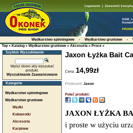
Logowanie
|
Zawartość koszyka
GSM: +
Kontakt
PROMO
Wędkarstwo spinningowe
-
Wędkarstwo gruntowe
-
Top
»
Katalog
»
Wędkarstwo gruntowe
»
Akcesoria
»
Proce
»
Szybkie Wyszukiwanie
Jaxon Łyżka Bait Ca
Wpisz słowo aby wyszukać
14,99zł
produkt.
Cena:
Wyszukiwanie Zaawansowane
Kategorie
Producent:
Jaxon
Wędkarstwo spinningowe
Poleć produkt:
Wędkarstwo gruntowe
Wędki
JAXON ŁYŻKA BA
Kołowrotki
Akcesoria
i proste w użyciu ur
Karpiowe