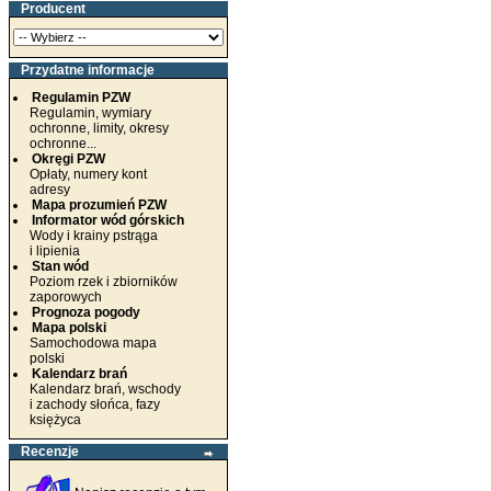
Producent
Przydatne informacje
Regulamin PZW
Regulamin, wymiary
ochronne, limity, okresy
ochronne...
Okręgi PZW
Opłaty, numery kont
adresy
Mapa prozumień PZW
Informator wód górskich
Wody i krainy pstrąga
i lipienia
Stan wód
Poziom rzek i zbiorników
zaporowych
Prognoza pogody
Mapa polski
Samochodowa mapa
polski
Kalendarz brań
Kalendarz brań, wschody
i zachody słońca, fazy
księżyca
Recenzje