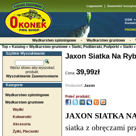
Logowanie
|
Zawartość koszyka
GSM: +
Kontakt
PROMO
Wędkarstwo spinningowe
-
Wędkarstwo gruntowe
-
Top
»
Katalog
»
Wędkarstwo gruntowe
»
Siatki, Podbieraki, Podpórki
»
Siatki
»
Szybkie Wyszukiwanie
Jaxon Siatka Na Ry
Wpisz słowo aby wyszukać
39,99zł
produkt.
Cena:
Wyszukiwanie Zaawansowane
Kategorie
Producent:
Jaxon
Wędkarstwo spinningowe
Poleć produkt:
Wędkarstwo gruntowe
Wędki
JAXON SIATKA N
Kołowrotki
Akcesoria
siatka z obręczami p
Żyłki, Plecionki