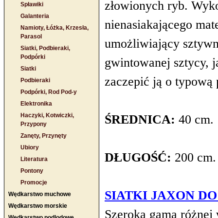
złowionych ryb. Wyko
Spławiki
Galanteria
nienasiakającego mat
Namioty, Łóżka, Krzesła,
Parasol
umożliwiający sztywn
Siatki, Podbieraki,
Podpórki
gwintowanej sztycy, 
Siatki
zaczepić ją o typową
Podbieraki
Podpórki, Rod Pod-y
Elektronika
Haczyki, Kotwiczki,
ŚREDNICA:
40 cm.
Przypony
Zanęty, Przynęty
Ubiory
DŁUGOŚĆ:
200 cm.
Literatura
Pontony
Promocje
SIATKI JAXON D
Wędkarstwo muchowe
Wędkarstwo morskie
Szeroka gama różnej
Wędkarstwo podlodowe