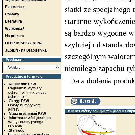
Elektronika
siatki ze specjalneg
Pontony
staranne wykończenie
Literatura
Wyprzedaż
są bardzo wygodne w 
Na prezent
szybciej od standardo
OFERTA SPECJALNA
JESIEŃ - na Drapieżnika
szczególnym walorem 
Producent
niemiłego zapachu ry
Przydatne informacje
Data dodania produkt
Regulamin PZW
Regulamin, wymiary
ochronne, limity, okresy
ochronne...
Okręgi PZW
Opłaty, numery kont
adresy
Klienci którzy zakupili ten produkt kupil
Mapa prozumień PZW
Informator wód górskich
Wody i krainy pstrąga
i lipienia
Stan wód
Poziom rzek i zbiorników