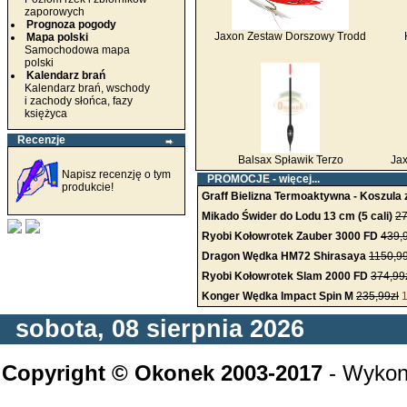
zaporowych
Prognoza pogody
Jaxon Zestaw Dorszowy Trodd
Mapa polski
Samochodowa mapa
polski
Kalendarz brań
Kalendarz brań, wschody
i zachody słońca, fazy
księżyca
Recenzje
Balsax Spławik Terzo
Ja
Napisz recenzję o tym
PROMOCJE -
więcej...
produkcie!
Graff Bielizna Termoaktywna - Koszul
Mikado Świder do Lodu 13 cm (5 cali)
27
Ryobi Kołowrotek Zauber 3000 FD
439,
Dragon Wędka HM72 Shirasaya
1150,99
Ryobi Kołowrotek Slam 2000 FD
374,99
Konger Wędka Impact Spin M
235,99zł
1
sobota, 08 sierpnia 2026
Copyright © Okonek 2003-2017
- Wykon