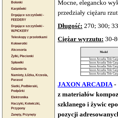
Mocne, elegancko wy
Bolonki
Karpiówki
przedziały ciężaru rz
Drgające szczytówki -
FEEDERY
Długość:
270; 300; 33
Drgające szczytówki -
W.PICKERY
Ciężar wyrzutu:
30-8
Teleskopy z przelotkami
Kołowrotki
Akcesoria
Model
Żyłki, Plecionki
Jaxon Arcadia Tele Car
Spławiki
Jaxon Arcadia Tele Car
Jaxon Arcadia Tele Car
Galanteria
Jaxon Arcadia Tele Car
Jaxon Arcadia Tele Car
Namioty, Łóżka, Krzesła,
Parasol
JAXON ARCADIA
-
Siatki, Podbieraki,
Podpórki
z materiałów kompo
Elektronika
szklanego i żywic ep
Haczyki, Kotwiczki,
Przypony
pozycji adresowanyc
Zanęty, Przynęty