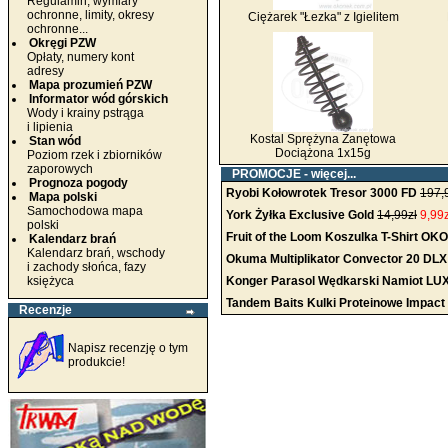
Regulamin, wymiary
ochronne, limity, okresy
Ciężarek "Łezka" z Igielitem
ochronne...
Okręgi PZW
Opłaty, numery kont
adresy
Mapa prozumień PZW
Informator wód górskich
Wody i krainy pstrąga
i lipienia
Kostal Sprężyna Zanętowa
Stan wód
Dociążona 1x15g
Poziom rzek i zbiorników
zaporowych
PROMOCJE -
więcej...
Prognoza pogody
Ryobi Kołowrotek Tresor 3000 FD
197,
Mapa polski
Samochodowa mapa
York Żyłka Exclusive Gold
14,99zł
9,99z
polski
Fruit of the Loom Koszulka T-Shirt OK
Kalendarz brań
Kalendarz brań, wschody
Okuma Multiplikator Convector 20 DLX
i zachody słońca, fazy
księżyca
Konger Parasol Wędkarski Namiot L
Tandem Baits Kulki Proteinowe Impact 
Recenzje
Napisz recenzję o tym
produkcie!