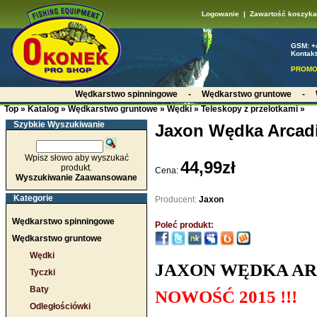
Logowanie
|
Zawartość koszyka
GSM: +
Kontakt
PROMO
Wędkarstwo spinningowe
-
Wędkarstwo gruntowe
-
Top
»
Katalog
»
Wędkarstwo gruntowe
»
Wędki
»
Teleskopy z przelotkami
»
Szybkie Wyszukiwanie
Jaxon Wędka Arcadia
Wpisz słowo aby wyszukać
44,99zł
produkt.
Cena:
Wyszukiwanie Zaawansowane
Kategorie
Producent:
Jaxon
Wędkarstwo spinningowe
Poleć produkt:
Wędkarstwo gruntowe
Wędki
JAXON WĘDKA ARCA
Tyczki
Baty
NOWOŚĆ 2015 !!!
Odległościówki