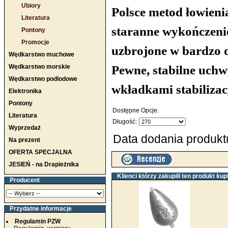
Ubiory
Polsce metod łowieni
Literatura
staranne wykończenie
Pontony
Promocje
uzbrojone w bardzo d
Wędkarstwo muchowe
Pewne, stabilne uch
Wędkarstwo morskie
Wędkarstwo podlodowe
wkładkami stabiliza
Elektronika
Pontony
Dostępne Opcje:
Literatura
Długość:
Wyprzedaż
Data dodania produktu
Na prezent
OFERTA SPECJALNA
JESIEŃ - na Drapieżnika
Klienci którzy zakupili ten produkt kupi
Producent
Przydatne informacje
Regulamin PZW