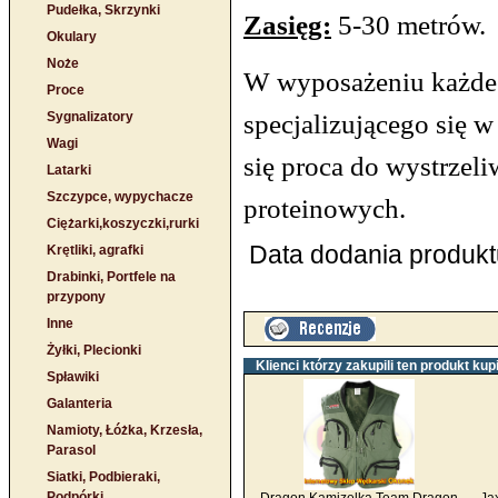
Pudełka, Skrzynki
Zasięg:
5-30 metrów.
Okulary
Noże
W wyposażeniu każde
Proce
specjalizującego się w
Sygnalizatory
Wagi
się proca do wystrzeli
Latarki
Szczypce, wypychacze
proteinowych.
Ciężarki,koszyczki,rurki
Data dodania produktu
Krętliki, agrafki
Drabinki, Portfele na
przypony
Inne
Żyłki, Plecionki
Klienci którzy zakupili ten produkt kupi
Spławiki
Galanteria
Namioty, Łóżka, Krzesła,
Parasol
Siatki, Podbieraki,
Podpórki