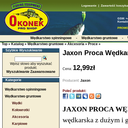
Logowanie
|
Zawartość koszyka
GSM: +
Kontakt
PROMO
Wędkarstwo spinningowe
-
Wędkarstwo gruntowe
-
Top
»
Katalog
»
Wędkarstwo gruntowe
»
Akcesoria
»
Proce
»
Szybkie Wyszukiwanie
Jaxon Proca Wędkar
Wpisz słowo aby wyszukać
12,99zł
produkt.
Cena:
Wyszukiwanie Zaawansowane
Kategorie
Producent:
Jaxon
Wędkarstwo spinningowe
Poleć produkt:
Wędkarstwo gruntowe
Wędki
JAXON PROCA WĘD
Kołowrotki
Akcesoria
wędkarska z dużym i 
Karpiowe