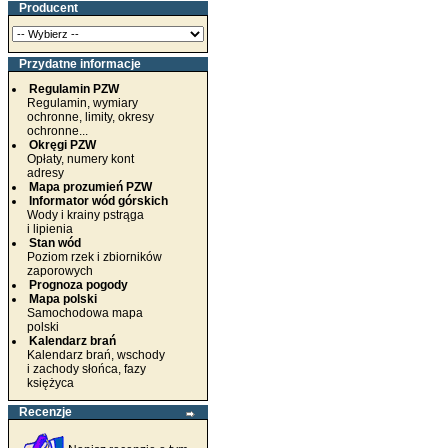
Producent
Przydatne informacje
Regulamin PZW
Regulamin, wymiary
ochronne, limity, okresy
ochronne...
Okręgi PZW
Opłaty, numery kont
adresy
Mapa prozumień PZW
Informator wód górskich
Wody i krainy pstrąga
i lipienia
Stan wód
Poziom rzek i zbiorników
zaporowych
Prognoza pogody
Mapa polski
Samochodowa mapa
polski
Kalendarz brań
Kalendarz brań, wschody
i zachody słońca, fazy
księżyca
Recenzje