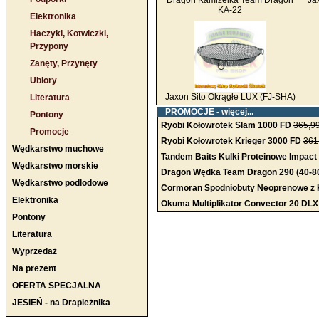
Dragon Kamizelka Team Dragon
Ja
KA-22
Elektronika
Haczyki, Kotwiczki,
Przypony
Zanęty, Przynęty
Ubiory
Jaxon Sito Okrągłe LUX (FJ-SHA)
Literatura
PROMOCJE -
więcej...
Pontony
Ryobi Kołowrotek Slam 1000 FD
365,99
Promocje
Ryobi Kołowrotek Krieger 3000 FD
361
Wędkarstwo muchowe
Tandem Baits Kulki Proteinowe Impact 
Wędkarstwo morskie
Dragon Wędka Team Dragon 290 (40-8
Wędkarstwo podlodowe
Cormoran Spodniobuty Neoprenowe z 
Elektronika
Okuma Multiplikator Convector 20 DLX
Pontony
Literatura
Wyprzedaż
Na prezent
OFERTA SPECJALNA
JESIEŃ - na Drapieżnika