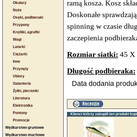
ramą kosza. Kosz skła
Okulary
Noże
Doskonałe sprawdzają
Osęki, podbieraki
spinning w czasie dł
Przypony
Krętliki, agrafki
zaczepienia podbierak
Wagi
Latarki
Rozmiar siatki:
45 X 
Ciężarki
Inne
Długość podbieraka:
Przynęty
Ubiory
Data dodania produkt
Galanteria
Żyłki, plecionki
Literatura
Elektronika
Pontony
Klienci którzy zakupili ten produkt kupi
Promocje
Wędkarstwo gruntowe
Wędkarstwo muchowe