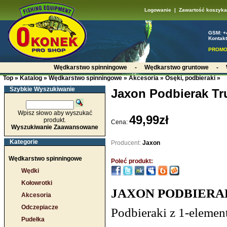
Logowanie
|
Zawartość koszyka
GSM: +
Kontakt
PROMO
Wędkarstwo spinningowe
-
Wędkarstwo gruntowe
-
Top
»
Katalog
»
Wędkarstwo spinningowe
»
Akcesoria
»
Osęki, podbieraki
»
Szybkie Wyszukiwanie
Jaxon Podbierak Tr
Wpisz słowo aby wyszukać
49,99zł
produkt.
Cena:
Wyszukiwanie Zaawansowane
Kategorie
Producent:
Jaxon
Wędkarstwo spinningowe
Poleć produkt:
Wędki
Kołowrotki
JAXON PODBIERAK
Akcesoria
Odczepiacze
Podbieraki z 1-elemen
Pudełka