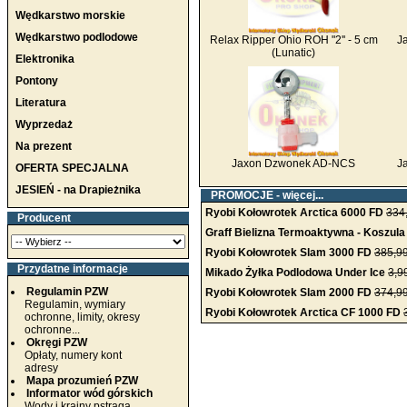
Wędkarstwo morskie
Wędkarstwo podlodowe
Relax Ripper Ohio ROH "2'' - 5 cm
J
(Lunatic)
Elektronika
Pontony
Literatura
Wyprzedaż
Na prezent
Jaxon Dzwonek AD-NCS
J
OFERTA SPECJALNA
JESIEŃ - na Drapieżnika
PROMOCJE -
więcej...
Ryobi Kołowrotek Arctica 6000 FD
334
Producent
Graff Bielizna Termoaktywna - Koszul
Ryobi Kołowrotek Slam 3000 FD
385,99
Przydatne informacje
Mikado Żyłka Podlodowa Under Ice
3,9
Regulamin PZW
Ryobi Kołowrotek Slam 2000 FD
374,99
Regulamin, wymiary
Ryobi Kołowrotek Arctica CF 1000 FD
ochronne, limity, okresy
ochronne...
Okręgi PZW
Opłaty, numery kont
adresy
Mapa prozumień PZW
Informator wód górskich
Wody i krainy pstrąga