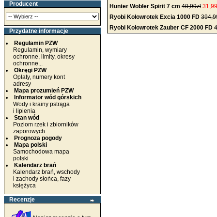
Producent
Hunter Wobler Spirit 7 cm
40,99zł
31,99
Ryobi Kołowrotek Excia 1000 FD
394,9
Ryobi Kołowrotek Zauber CF 2000 FD
4
Przydatne informacje
Regulamin PZW
Regulamin, wymiary
ochronne, limity, okresy
ochronne...
Okręgi PZW
Opłaty, numery kont
adresy
Mapa prozumień PZW
Informator wód górskich
Wody i krainy pstrąga
i lipienia
Stan wód
Poziom rzek i zbiorników
zaporowych
Prognoza pogody
Mapa polski
Samochodowa mapa
polski
Kalendarz brań
Kalendarz brań, wschody
i zachody słońca, fazy
księżyca
Recenzje