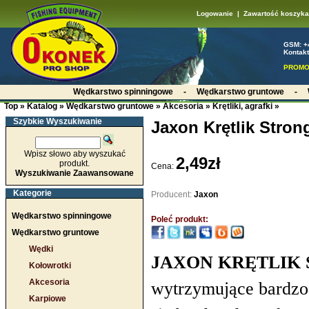
Logowanie
|
Zawartość koszyka
GSM: +
Kontakt
PROMO
Wędkarstwo spinningowe
-
Wędkarstwo gruntowe
-
Top
»
Katalog
»
Wędkarstwo gruntowe
»
Akcesoria
»
Krętliki, agrafki
»
Szybkie Wyszukiwanie
Jaxon Krętlik Stron
Wpisz słowo aby wyszukać
2,49zł
produkt.
Cena:
Wyszukiwanie Zaawansowane
Kategorie
Producent:
Jaxon
Wędkarstwo spinningowe
Poleć produkt:
Wędkarstwo gruntowe
Wędki
JAXON KRĘTLIK
Kołowrotki
Akcesoria
wytrzymujące bardzo 
Karpiowe