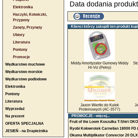
Data dodania produktu
Elektronika
Haczyki, Kotwiczki,
Przypony
Klienci którzy zakupili ten produkt kupi
Zanęty, Przynęty
Ubiory
Literatura
Pontony
Promocje
Middy Amortyzator Gumowy Middy
St
Wędkarstwo muchowe
Hi-Viz (Pełny)
Wędkarstwo morskie
Wędkarstwo podlodowe
Elektronika
Pontony
Literatura
Jaxon Wiertło do Kulek
J
Wyprzedaż
Proteinowych (AC-3577)
PROMOCJE -
więcej...
Na prezent
Fruit of the Loom Koszulka T-Shirt OK
OFERTA SPECJALNA
Ryobi Kołowrotek Carnelian 18000 FD 
JESIEŃ - na Drapieżnika
Okuma Multiplikator Convector 20 DLX