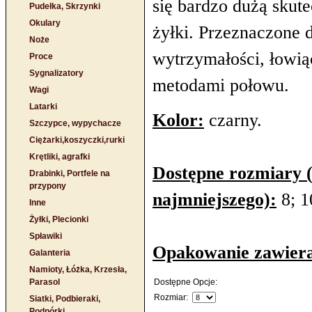
się bardzo dużą skut
Pudełka, Skrzynki
Okulary
żyłki. Przeznaczone
Noże
wytrzymałości, łowią
Proce
Sygnalizatory
metodami połowu.
Wagi
Latarki
Kolor:
czarny.
Szczypce, wypychacze
Ciężarki,koszyczki,rurki
Krętliki, agrafki
Dostępne rozmiary 
Drabinki, Portfele na
przypony
najmniejszego):
8; 1
Inne
Żyłki, Plecionki
Spławiki
Opakowanie zawier
Galanteria
Namioty, Łóżka, Krzesła,
Parasol
Dostępne Opcje:
Rozmiar:
Siatki, Podbieraki,
Podpórki