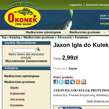
Logowanie
|
Zawartość koszyka
GSM: +
Kontakt
PROMO
Wędkarstwo spinningowe
-
Wędkarstwo gruntowe
-
Top
»
Katalog
»
Wędkarstwo gruntowe
»
Akcesoria
»
Karpiowe
»
Szybkie Wyszukiwanie
Jaxon Igła do Kule
Wpisz słowo aby wyszukać
2,99zł
produkt.
Cena:
Wyszukiwanie Zaawansowane
Kategorie
Producent:
Jaxon
Wędkarstwo spinningowe
Poleć produkt:
Wędkarstwo gruntowe
Wędki
JAXON IGŁA DO KULEK PROTEINOWY
Kołowrotki
kukurydzy. Posiada bezpieczną, składaną
Akcesoria
Data dodania pro
Karpiowe