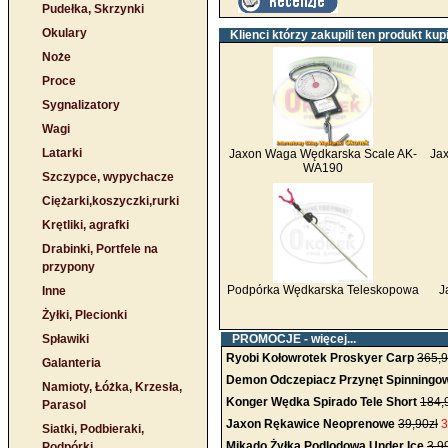
Pudełka, Skrzynki
Okulary
Klienci którzy zakupili ten produkt kupi
Noże
Proce
Sygnalizatory
Wagi
Latarki
Jaxon Waga Wędkarska Scale AK-
Jax
WA190
Szczypce, wypychacze
Ciężarki,koszyczki,rurki
Krętliki, agrafki
Drabinki, Portfele na
przypony
Podpórka Wędkarska Teleskopowa
J
Inne
Żyłki, Plecionki
Spławiki
PROMOCJE -
więcej...
Ryobi Kołowrotek Proskyer Carp
365,9
Galanteria
Demon Odczepiacz Przynęt Spinningo
Namioty, Łóżka, Krzesła,
Konger Wędka Spirado Tele Short
184,
Parasol
Jaxon Rękawice Neoprenowe
39,90zł
3
Siatki, Podbieraki,
Mikado Żyłka Podlodowa Under Ice
3,9
Podpórki