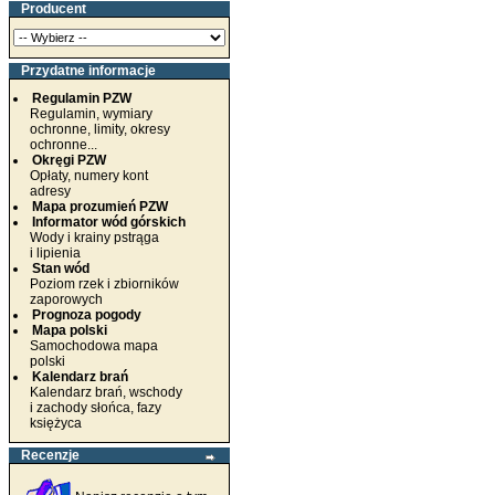
Producent
Przydatne informacje
Regulamin PZW
Regulamin, wymiary
ochronne, limity, okresy
ochronne...
Okręgi PZW
Opłaty, numery kont
adresy
Mapa prozumień PZW
Informator wód górskich
Wody i krainy pstrąga
i lipienia
Stan wód
Poziom rzek i zbiorników
zaporowych
Prognoza pogody
Mapa polski
Samochodowa mapa
polski
Kalendarz brań
Kalendarz brań, wschody
i zachody słońca, fazy
księżyca
Recenzje