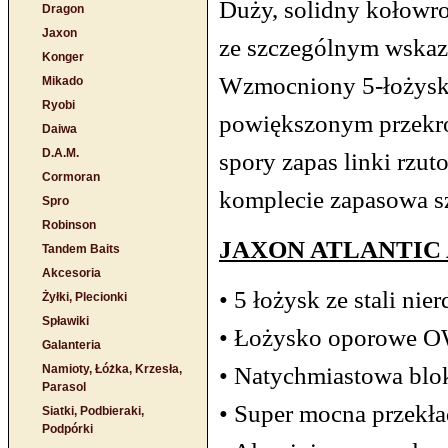
Duży, solidny kołowr
Dragon
Jaxon
ze szczególnym wskaza
Konger
Wzmocniony 5-łożysk
Mikado
Ryobi
powiększonym przekroj
Daiwa
D.A.M.
spory zapas linki rzu
Cormoran
komplecie zapasowa sz
Spro
Robinson
JAXON ATLANTIC A
Tandem Baits
Akcesoria
• 5 łożysk ze stali nie
Żyłki, Plecionki
Spławiki
• Łożysko oporowe 
Galanteria
• Natychmiastowa blo
Namioty, Łóżka, Krzesła,
Parasol
• Super mocna przekła
Siatki, Podbieraki,
Podpórki