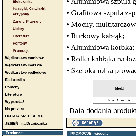
• Aluminiowa szpula 
Elektronika
Haczyki, Kotwiczki,
• Grafitowa szpula za
Przypony
Zanęty, Przynęty
• Mocny, multitarczow
Ubiory
• Rurkowy kabłąk;
Literatura
Pontony
• Aluminiowa korbka;
Promocje
• Rolka kabłąka na ł
Wędkarstwo muchowe
Wędkarstwo morskie
• Szeroka rolka prowa
Wędkarstwo podlodowe
Elektronika
Pontony
Model
Literatura
Jaxon Atlantic AT
Wyprzedaż
Na prezent
Data dodania produkt
OFERTA SPECJALNA
JESIEŃ - na Drapieżnika
Producent
PROMOCJE -
więcej...