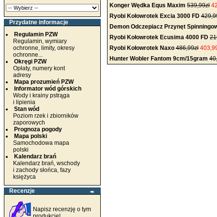
Konger Wędka Equs Maxim
539,99zł
42
Ryobi Kołowrotek Excia 3000 FD
429,9
Przydatne informacje
Demon Odczepiacz Przynęt Spinningo
Regulamin PZW
Ryobi Kołowrotek Ecusima 4000 FD
21
Regulamin, wymiary
ochronne, limity, okresy
Ryobi Kołowrotek Naxo
486,99zł
403,9
ochronne...
Hunter Wobler Fantom 9cm/15gram
40
Okręgi PZW
Opłaty, numery kont
adresy
Mapa prozumień PZW
Informator wód górskich
Wody i krainy pstrąga
i lipienia
Stan wód
Poziom rzek i zbiorników
zaporowych
Prognoza pogody
Mapa polski
Samochodowa mapa
polski
Kalendarz brań
Kalendarz brań, wschody
i zachody słońca, fazy
księżyca
Recenzje
Napisz recenzję o tym
produkcie!