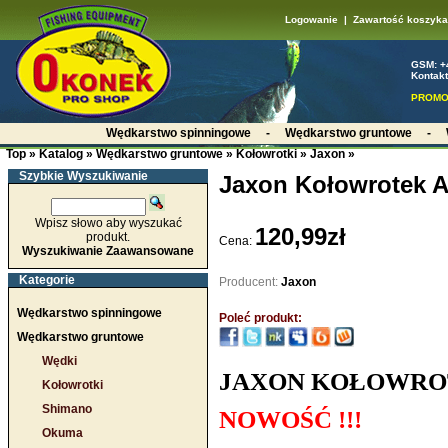
Logowanie
|
Zawartość koszyka
GSM: +
Kontakt
PROMO
Wędkarstwo spinningowe
-
Wędkarstwo gruntowe
-
Top
»
Katalog
»
Wędkarstwo gruntowe
»
Kołowrotki
»
Jaxon
»
Szybkie Wyszukiwanie
Jaxon Kołowrotek At
Wpisz słowo aby wyszukać
120,99zł
produkt.
Cena:
Wyszukiwanie Zaawansowane
Kategorie
Producent:
Jaxon
Wędkarstwo spinningowe
Poleć produkt:
Wędkarstwo gruntowe
Wędki
JAXON KOŁOWROTE
Kołowrotki
Shimano
NOWOŚĆ !!!
Okuma