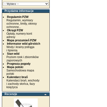
Przydatne informacje
Regulamin PZW
Regulamin, wymiary
ochronne, limity, okresy
ochronne...
Okręgi PZW
Opłaty, numery kont
adresy
Mapa prozumień PZW
Informator wód górskich
Wody i krainy pstrąga
i lipienia
Stan wód
Poziom rzek i zbiorników
zaporowych
Prognoza pogody
Mapa polski
Samochodowa mapa
polski
Kalendarz brań
Kalendarz brań, wschody
i zachody słońca, fazy
księżyca
Recenzje