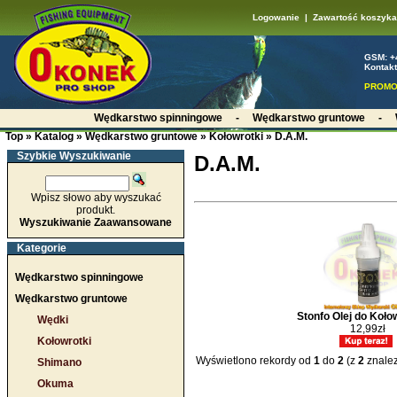
Logowanie
|
Zawartość koszyka
GSM: +
Kontakt
PROMO
Wędkarstwo spinningowe
-
Wędkarstwo gruntowe
-
Top
»
Katalog
»
Wędkarstwo gruntowe
»
Kołowrotki
»
D.A.M.
Szybkie Wyszukiwanie
D.A.M.
Wpisz słowo aby wyszukać
produkt.
Wyszukiwanie Zaawansowane
Kategorie
Wędkarstwo spinningowe
Wędkarstwo gruntowe
Stonfo Olej do Koł
Wędki
12,99zł
Kołowrotki
Wyświetlono rekordy od
1
do
2
(z
2
znalez
Shimano
Okuma