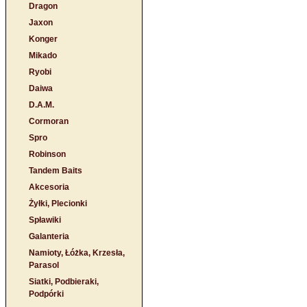
Dragon
Jaxon
Konger
Mikado
Ryobi
Daiwa
D.A.M.
Cormoran
Spro
Robinson
Tandem Baits
Akcesoria
Żyłki, Plecionki
Spławiki
Galanteria
Namioty, Łóżka, Krzesła,
Parasol
Siatki, Podbieraki,
Podpórki