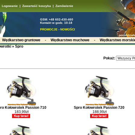
Logowanie
|
Zawartość koszyka
|
Zamówienie
GSM: +48 602-430-460
Kontakt w godz. 10-18
PROMOCJE
-
NOWOŚCI
poniedział
-
Wędkarstwo gruntowe
-
Wędkarstwo muchowe
-
Wędkarstwo morski
wrotki
»
Spro
Pokaż:
ro Kołowrotek Passion 710
Spro Kołowrotek Passion 720
183,99zł
188,99zł