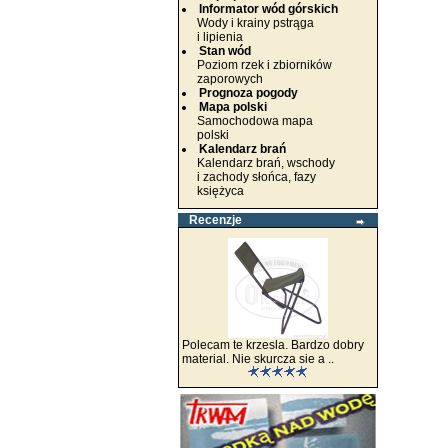
Informator wód górskich
Wody i krainy pstrąga
i lipienia
Stan wód
Poziom rzek i zbiorników
zaporowych
Prognoza pogody
Mapa polski
Samochodowa mapa
polski
Kalendarz brań
Kalendarz brań, wschody
i zachody słońca, fazy
księżyca
Recenzje
Polecam te krzesla. Bardzo dobry
material. Nie skurcza sie a ..