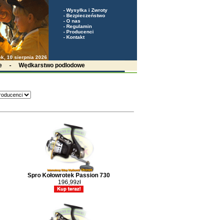
-
Wysyłka i Zwroty
-
Bezpieczeństwo
-
O nas
-
Regulamin
-
Producenci
-
Kontakt
ek, 10 sierpnia 2026
e
-
Wędkarstwo podlodowe
Spro Kołowrotek Passion 730
196,99zł