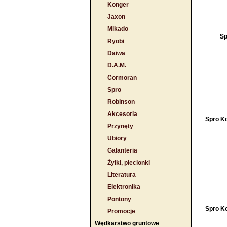
Konger
Jaxon
Mikado
Sp
Ryobi
Daiwa
D.A.M.
Cormoran
Spro
Robinson
Akcesoria
Spro K
Przynęty
Ubiory
Galanteria
Żyłki, plecionki
Literatura
Elektronika
Pontony
Spro K
Promocje
Wędkarstwo gruntowe