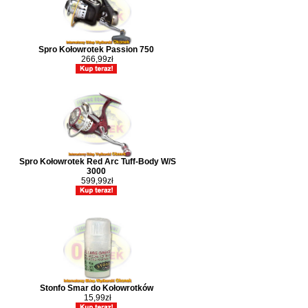
Spro Kołowrotek Passion 750
266,99zł
Spro Kołowrotek Red Arc Tuff-Body W/S
3000
599,99zł
Stonfo Smar do Kołowrotków
15,99zł