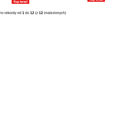
no rekordy od
1
do
12
(z
12
znalezionych)