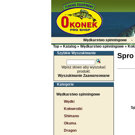
Wędkarstwo spinningowe
Top
»
Katalog
»
Wędkarstwo spinningowe
»
Koło
Szybkie Wyszukiwanie
Spro
Wpisz słowo aby wyszukać
produkt.
Wyszukiwanie Zaawansowane
Kategorie
Wędkarstwo spinningowe
Wędki
Sp
Kołowrotki
Shimano
Okuma
Dragon