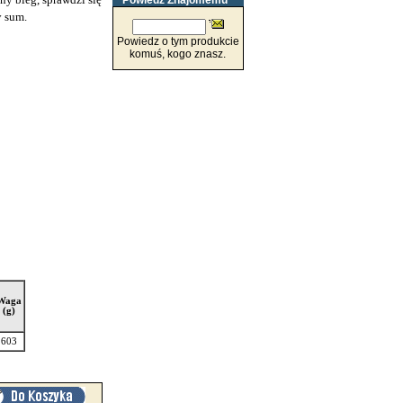
Powiedz Znajomemu
y sum.
Powiedz o tym produkcie
komuś, kogo znasz.
Waga
(g)
603