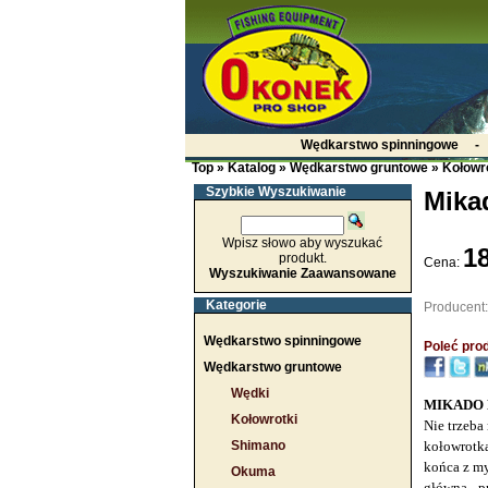
Wędkarstwo spinningowe
Top
»
Katalog
»
Wędkarstwo gruntowe
»
Kołowr
Szybkie Wyszukiwanie
Mika
Wpisz słowo aby wyszukać
18
produkt.
Cena:
Wyszukiwanie Zaawansowane
Kategorie
Producent
Wędkarstwo spinningowe
Poleć prod
Wędkarstwo gruntowe
Wędki
MIKADO 
Kołowrotki
Nie trzeba
Shimano
kołowrotka
końca z my
Okuma
główna - p