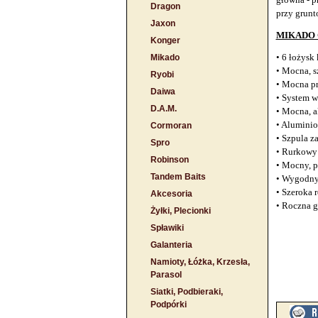
Dragon
przy grunt
Jaxon
MIKADO 
Konger
• 6 łożysk
Mikado
• Mocna, s
Ryobi
• Mocna pr
Daiwa
• System w
D.A.M.
• Mocna, 
• Aluminio
Cormoran
• Szpula z
Spro
• Rurkowy
Robinson
• Mocny, p
Tandem Baits
• Wygodny
• Szeroka 
Akcesoria
• Roczna g
Żyłki, Plecionki
Spławiki
Galanteria
Namioty, Łóżka, Krzesła,
Parasol
Siatki, Podbieraki,
Podpórki