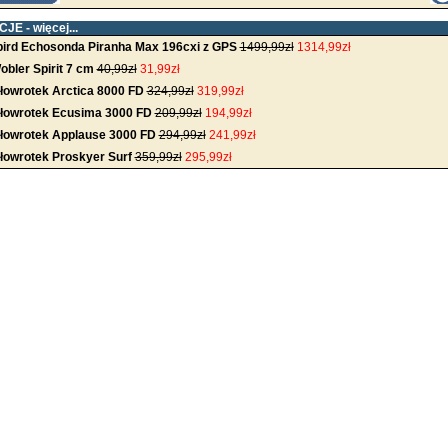
CJE -
więcej...
rd Echosonda Piranha Max 196cxi z GPS
1499,99zł
1314,99zł
obler Spirit 7 cm
40,99zł
31,99zł
łowrotek Arctica 8000 FD
324,99zł
319,99zł
łowrotek Ecusima 3000 FD
209,99zł
194,99zł
łowrotek Applause 3000 FD
294,99zł
241,99zł
łowrotek Proskyer Surf
359,99zł
295,99zł