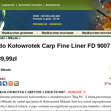
Logowanie
|
Zawartość koszyka
|
Zamówienie
GSM: +48 602-430-460
Kontakt w godz. 10-18
PROMOCJE
-
NOWOŚCI
sobo
-
Wędkarstwo gruntowe
-
Wędkarstwo muchowe
-
Wędkarstwo morski
otki
»
Mikado
»
do Kołowrotek Carp Fine Liner FD 9007
9,99zł
:
Mikado
ukt:
Kl
KOŁOWROTEK CARP FINE LINER FD 9007 -
NOWOŚĆ !!!
 nikomu przedstawiać kołowrotków o charakterystyce "Big Pit". Z dumą prezentu
 Mikado do zadań specjalnych. Kołowrotek Mikado Surf Ace został zaprojektowa
ślą o dużych rybach, a jego cechami szczególnymi są precyzyjny hamulec i ekstr
rawdopodobnie największa i najszersza z dostępnych na rynku. Wyposażony w woln