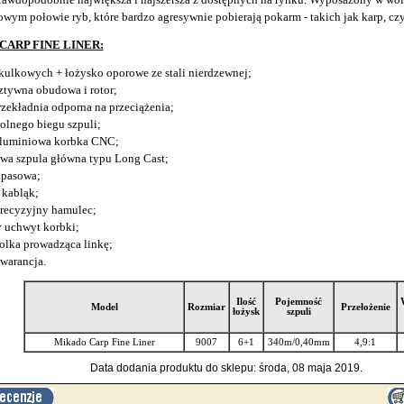
owym połowie ryb, które bardzo agresywnie pobierają pokarm - takich jak karp, cz
CARP FINE LINER:
 kulkowych + łożysko oporowe ze stali nierdzewnej;
ztywna obudowa i rotor;
zekładnia odporna na przeciążenia;
olnego biegu szpuli;
aluminiowa korbka CNC;
wa szpula główna typu Long Cast;
apasowa;
 kabląk;
recyzyjny hamulec;
 uchwyt korbki;
rolka prowadząca linkę;
warancja.
Ilość
Pojemność
Model
Rozmiar
Przełożenie
łożysk
szpuli
Mikado Carp Fine Liner
9007
6+1
340m/0,40mm
4,9:1
Data dodania produktu do sklepu: środa, 08 maja 2019.