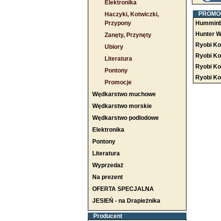
Elektronika
PROMO
Haczyki, Kotwiczki,
Przypony
Humminbi
Hunter W
Zanęty, Przynęty
Ryobi Ko
Ubiory
Ryobi Ko
Literatura
Ryobi Ko
Pontony
Ryobi Ko
Promocje
Wędkarstwo muchowe
Wędkarstwo morskie
Wędkarstwo podlodowe
Elektronika
Pontony
Literatura
Wyprzedaż
Na prezent
OFERTA SPECJALNA
JESIEŃ - na Drapieżnika
Producent