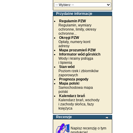
Przydatne informacje
Regulamin PZW
Regulamin, wymiary
ochronne, limity, okresy
ochronne...
Okręgi PZW
Opłaty, numery kont
adresy
Mapa prozumień PZW
Informator wód górskich
Wody i krainy pstrąga
i lipienia
Stan wód
Poziom rzek i zbiorników
zaporowych
Prognoza pogody
Mapa polski
Samochodowa mapa
polski
Kalendarz brań
Kalendarz brań, wschody
i zachody słońca, fazy
księżyca
Recenzje
Napisz recenzję o tym
produkcie!