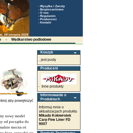
-
Wysyłka i Zwroty
-
Bezpieczeństwo
-
O nas
-
Regulamin
-
Producenci
-
Kontakt
ta, 08 sierpnia 2026
e
-
Wędkarstwo podlodowe
Koszyk
...jest pusty
Producent
-
Inne produkty
Informowanie o
Produktach
iknij aby powiększyć
Informuj mnie o
aktualizacjach produktu
Mikado Kołowrotek
jemy nowy model
Carp Fine Liner FD
ny od początku do
9007
emalnie mocna oś
y bieg, sprawdzi się