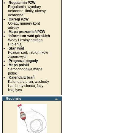
Regulamin PZW
Regulamin, wymiary
ochronne, limity, okresy
ochronne...
Okręgi PZW
Opłaty, numery kont
adresy
Mapa prozumień PZW
Informator wód górskich
Wody i krainy pstrąga
i lipienia
Stan wód
Poziom rzek i zbiorników
zaporowych
Prognoza pogody
Mapa polski
Samochodowa mapa
polski
Kalendarz brań
Kalendarz brań, wschody
i zachody słońca, fazy
księżyca
Recenzje