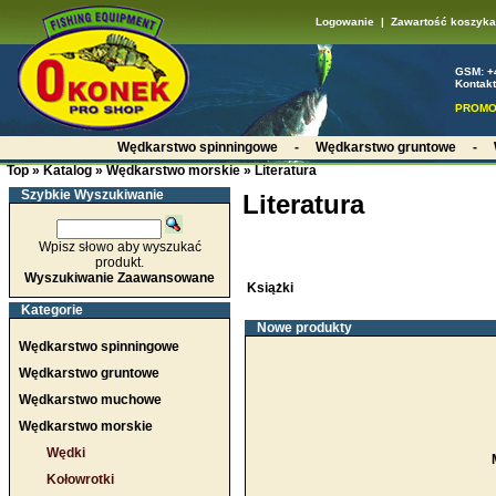
Logowanie
|
Zawartość koszyka
GSM: +
Kontakt
PROMO
Wędkarstwo spinningowe
-
Wędkarstwo gruntowe
-
Top
»
Katalog
»
Wędkarstwo morskie
»
Literatura
Szybkie Wyszukiwanie
Literatura
Wpisz słowo aby wyszukać
produkt.
Wyszukiwanie Zaawansowane
Książki
Kategorie
Nowe produkty
Wędkarstwo spinningowe
Wędkarstwo gruntowe
Wędkarstwo muchowe
Wędkarstwo morskie
Wędki
Kołowrotki