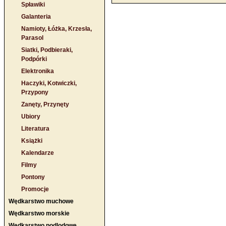
Spławiki
Galanteria
Namioty, Łóżka, Krzesła,
Parasol
Siatki, Podbieraki,
Podpórki
Elektronika
Haczyki, Kotwiczki,
Przypony
Zanęty, Przynęty
Ubiory
Literatura
Książki
Kalendarze
Filmy
Pontony
Promocje
Wędkarstwo muchowe
Wędkarstwo morskie
Wędkarstwo podlodowe