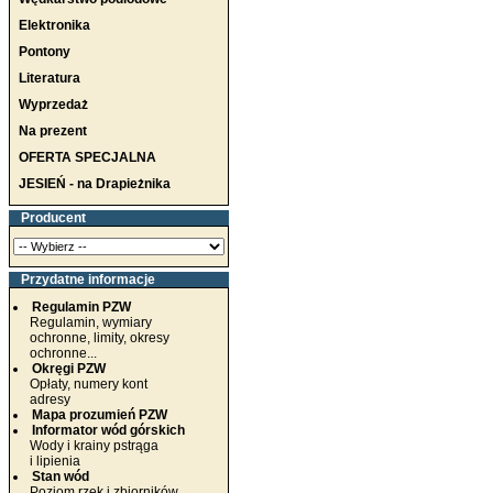
Elektronika
Pontony
Literatura
Wyprzedaż
Na prezent
OFERTA SPECJALNA
JESIEŃ - na Drapieżnika
Producent
Przydatne informacje
Regulamin PZW
Regulamin, wymiary
ochronne, limity, okresy
ochronne...
Okręgi PZW
Opłaty, numery kont
adresy
Mapa prozumień PZW
Informator wód górskich
Wody i krainy pstrąga
i lipienia
Stan wód
Poziom rzek i zbiorników