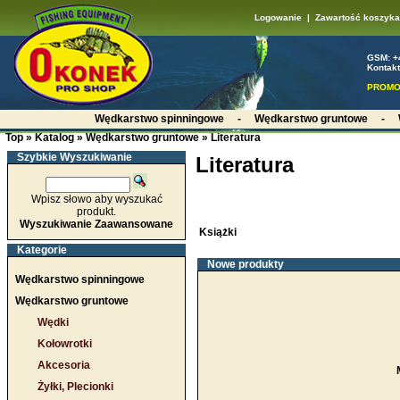
Logowanie
|
Zawartość koszyka
GSM: +
Kontakt
PROMO
Wędkarstwo spinningowe
-
Wędkarstwo gruntowe
-
Top
»
Katalog
»
Wędkarstwo gruntowe
»
Literatura
Szybkie Wyszukiwanie
Literatura
Wpisz słowo aby wyszukać
produkt.
Wyszukiwanie Zaawansowane
Książki
Kategorie
Nowe produkty
Wędkarstwo spinningowe
Wędkarstwo gruntowe
Wędki
Kołowrotki
Akcesoria
Żyłki, Plecionki