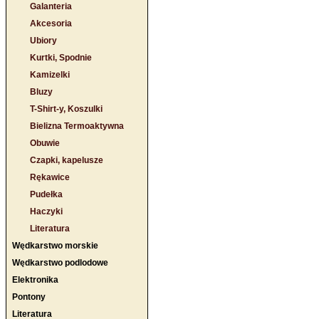
Galanteria
Akcesoria
Ubiory
Kurtki, Spodnie
Kamizelki
Bluzy
T-Shirt-y, Koszulki
Bielizna Termoaktywna
Obuwie
Czapki, kapelusze
Rękawice
Pudełka
Haczyki
Literatura
Wędkarstwo morskie
Wędkarstwo podlodowe
Elektronika
Pontony
Literatura