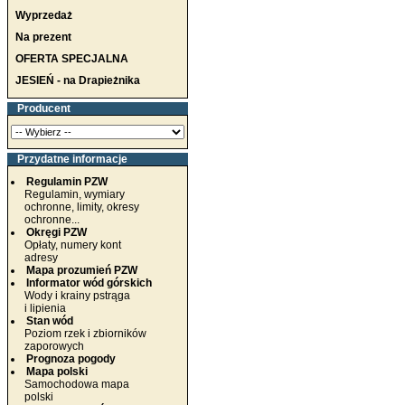
Wyprzedaż
Na prezent
OFERTA SPECJALNA
JESIEŃ - na Drapieżnika
Producent
Przydatne informacje
Regulamin PZW
Regulamin, wymiary
ochronne, limity, okresy
ochronne...
Okręgi PZW
Opłaty, numery kont
adresy
Mapa prozumień PZW
Informator wód górskich
Wody i krainy pstrąga
i lipienia
Stan wód
Poziom rzek i zbiorników
zaporowych
Prognoza pogody
Mapa polski
Samochodowa mapa
polski