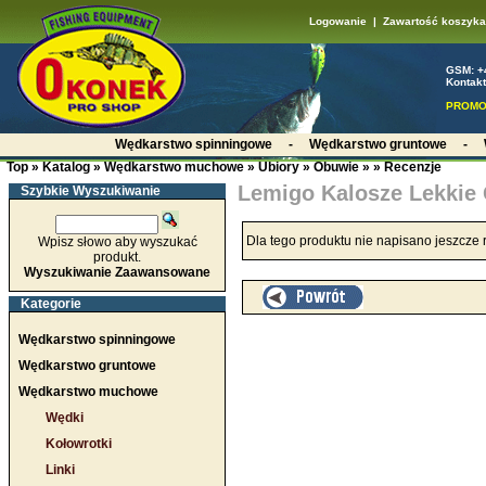
Logowanie
|
Zawartość koszyka
GSM: +
Kontakt
PROMO
Wędkarstwo spinningowe
-
Wędkarstwo gruntowe
-
Top
»
Katalog
»
Wędkarstwo muchowe
»
Ubiory
»
Obuwie
»
»
Recenzje
Lemigo Kalosze Lekkie 
Szybkie Wyszukiwanie
Dla tego produktu nie napisano jeszcze r
Wpisz słowo aby wyszukać
produkt.
Wyszukiwanie Zaawansowane
Kategorie
Wędkarstwo spinningowe
Wędkarstwo gruntowe
Wędkarstwo muchowe
Wędki
Kołowrotki
Linki