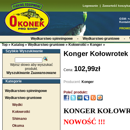
Logowanie
|
Zawartość koszyka
GSM: +
Kontakt
PROMO
Wędkarstwo spinningowe
-
Wędkarstwo gruntowe
-
Top
»
Katalog
»
Wędkarstwo gruntowe
»
Kołowrotki
»
Konger
»
Szybkie Wyszukiwanie
Konger Kołowrotek 
Wpisz słowo aby wyszukać
102,99zł
produkt.
Cena:
Wyszukiwanie Zaawansowane
Kategorie
Producent:
Konger
Wędkarstwo spinningowe
Poleć produkt:
Wędkarstwo gruntowe
Wędki
KONGER KOŁOWRO
Kołowrotki
Shimano
NOWOŚĆ !!!
Okuma