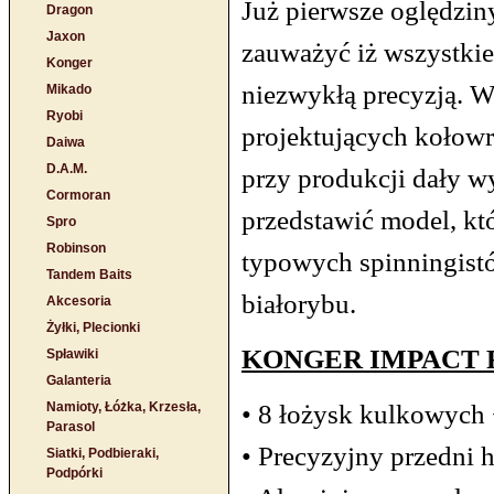
Już pierwsze oględzin
Dragon
Jaxon
zauważyć iż wszystki
Konger
niezwykłą precyzją. W
Mikado
Ryobi
projektujących kołowr
Daiwa
D.A.M.
przy produkcji dały 
Cormoran
przedstawić model, kt
Spro
Robinson
typowych spinningist
Tandem Baits
białorybu.
Akcesoria
Żyłki, Plecionki
KONGER IMPACT F
Spławiki
Galanteria
• 8 łożysk kulkowych
Namioty, Łóżka, Krzesła,
Parasol
• Precyzyjny przedni 
Siatki, Podbieraki,
Podpórki