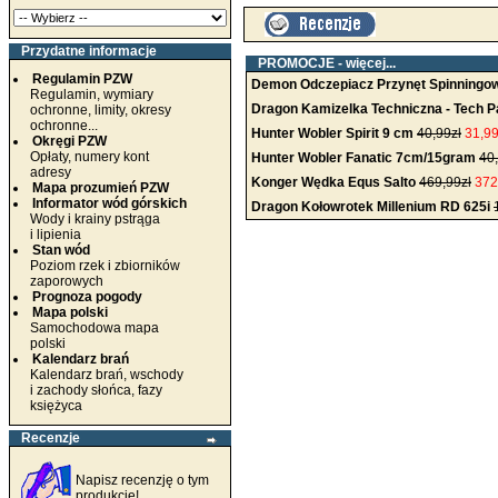
Przydatne informacje
PROMOCJE -
więcej...
Regulamin PZW
Demon Odczepiacz Przynęt Spinning
Regulamin, wymiary
Dragon Kamizelka Techniczna - Tech Pa
ochronne, limity, okresy
ochronne...
Hunter Wobler Spirit 9 cm
40,99zł
31,99
Okręgi PZW
Opłaty, numery kont
Hunter Wobler Fanatic 7cm/15gram
40
adresy
Konger Wędka Equs Salto
469,99zł
372
Mapa prozumień PZW
Informator wód górskich
Dragon Kołowrotek Millenium RD 625i
Wody i krainy pstrąga
i lipienia
Stan wód
Poziom rzek i zbiorników
zaporowych
Prognoza pogody
Mapa polski
Samochodowa mapa
polski
Kalendarz brań
Kalendarz brań, wschody
i zachody słońca, fazy
księżyca
Recenzje
Napisz recenzję o tym
produkcie!