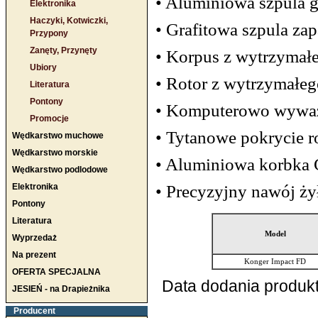
• Aluminiowa szpula 
Elektronika
Haczyki, Kotwiczki,
• Grafitowa szpula za
Przypony
Zanęty, Przynęty
• Korpus z wytrzymał
Ubiory
• Rotor z wytrzymałe
Literatura
Pontony
• Komputerowo wyważ
Promocje
• Tytanowe pokrycie ro
Wędkarstwo muchowe
Wędkarstwo morskie
• Aluminiowa korbka
Wędkarstwo podlodowe
• Precyzyjny nawój żył
Elektronika
Pontony
Literatura
Model
Wyprzedaż
Na prezent
Konger Impact FD
OFERTA SPECJALNA
Data dodania produkt
JESIEŃ - na Drapieżnika
Producent