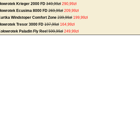
łowrotek Krieger 2000 FD
349,99zł
290,99zł
łowrotek Ecusima 8000 FD
269,99zł
209,99zł
urtka Windstoper Comfort Zone
239,99zł
199,99zł
łowrotek Tresor 3000 FD
197,99zł
164,99zł
ołowrotek Paladin Fly Reel
599,99zł
249,99zł