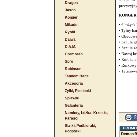
Dragon
precyzyjny
Jaxon
KONGER 
Konger
• 6 łożysk
Mikado
• Tylny ha
Ryobi
• Obudowa
Daiwa
• Szpula g
D.A.M.
• Szpula z
• Nawój k
Cormoran
• Korbka a
Spro
• Rurkowy
Robinson
• Tytanowe
Tandem Baits
Akcesoria
Żyłki, Plecionki
Spławiki
Galanteria
Namioty, Łóżka, Krzesła,
Parasol
Siatki, Podbieraki,
PROMO
Podpórki
Demon Bł