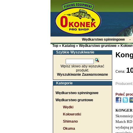
Wędkarstwo spinningowe
Top
»
Katalog
»
Wędkarstwo gruntowe
»
Kołowr
Szybkie Wyszukiwanie
Kong
Wpisz słowo aby wyszukać
10
produkt.
Cena:
Wyszukiwanie Zaawansowane
Kategorie
Producent
Wędkarstwo spinningowe
Poleć prod
Wędkarstwo gruntowe
Wędki
KONGER 
Kołowrotki
Skromniejs
Shimano
Match RD 9
wydajną pr
Okuma
specjalnie