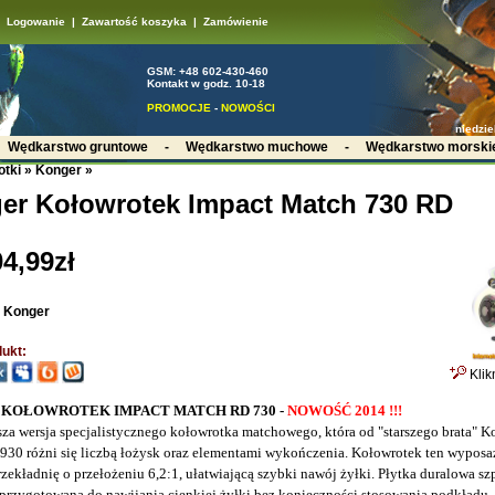
Logowanie
|
Zawartość koszyka
|
Zamówienie
GSM: +48 602-430-460
Kontakt w godz. 10-18
PROMOCJE
-
NOWOŚCI
niedzie
-
Wędkarstwo gruntowe
-
Wędkarstwo muchowe
-
Wędkarstwo morski
otki
»
Konger
»
er Kołowrotek Impact Match 730 RD
4,99zł
:
Konger
ukt:
Klik
KOŁOWROTEK IMPACT MATCH RD 730 -
NOWOŚĆ 2014 !!!
za wersja specjalistycznego kołowrotka matchowego, która od "starszego brata" K
30 różni się liczbą łożysk oraz elementami wykończenia. Kołowrotek ten wyposa
zekładnię o przełożeniu 6,2:1, ułatwiającą szybki nawój żyłki. Płytka duralowa szp
 przygotowana do nawijania cienkiej żyłki bez konieczności stosowania podkładu,