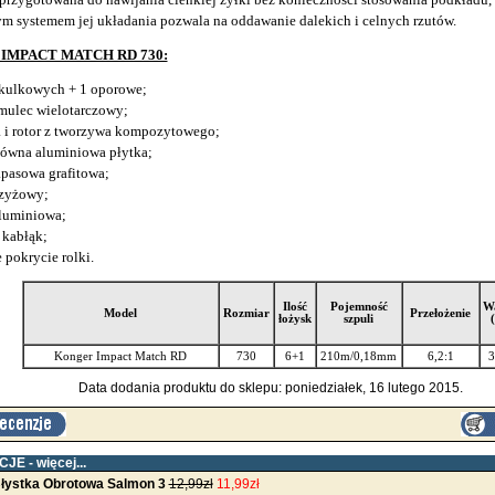
m systemem jej układania pozwala na oddawanie dalekich i celnych rzutów.
IMPACT MATCH RD 730:
 kulkowych + 1 oporowe;
mulec wielotarczowy;
 i rotor z tworzywa kompozytowego;
łówna aluminiowa płytka;
apasowa grafitowa;
rzyżowy;
luminiowa;
 kabłąk;
 pokrycie rolki.
Ilość
Pojemność
W
Model
Rozmiar
Przełożenie
łożysk
szpuli
Konger Impact Match RD
730
6+1
210m/0,18mm
6,2:1
3
Data dodania produktu do sklepu: poniedziałek, 16 lutego 2015.
CJE -
więcej...
ystka Obrotowa Salmon 3
12,99zł
11,99zł