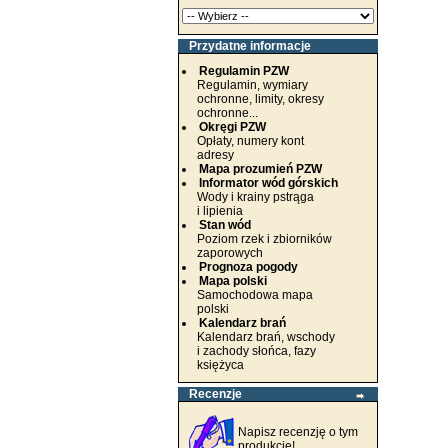
Przydatne informacje
Regulamin PZW
Regulamin, wymiary
ochronne, limity, okresy
ochronne...
Okręgi PZW
Opłaty, numery kont
adresy
Mapa prozumień PZW
Informator wód górskich
Wody i krainy pstrąga
i lipienia
Stan wód
Poziom rzek i zbiorników
zaporowych
Prognoza pogody
Mapa polski
Samochodowa mapa
polski
Kalendarz brań
Kalendarz brań, wschody
i zachody słońca, fazy
księżyca
Recenzje
Napisz recenzję o tym
produkcie!