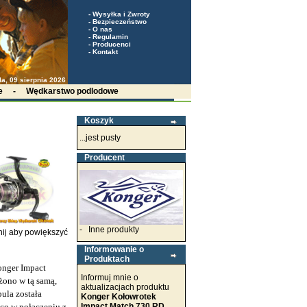
-
Wysyłka i Zwroty
-
Bezpieczeństwo
-
O nas
-
Regulamin
-
Producenci
-
Kontakt
la, 09 sierpnia 2026
e
-
Wędkarstwo podlodowe
Koszyk
...jest pusty
Producent
-
Inne produkty
nij aby powiększyć
Informowanie o
Produktach
onger Impact
Informuj mnie o
żono w tą samą,
aktualizacjach produktu
ula została
Konger Kołowrotek
 co w połączeniu z
Impact Match 730 RD