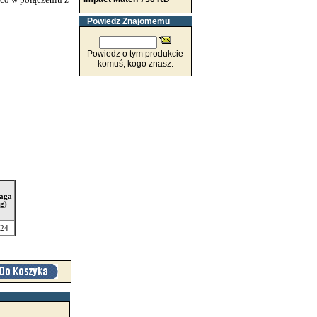
Powiedz Znajomemu
Powiedz o tym produkcie
komuś, kogo znasz.
aga
(g)
24