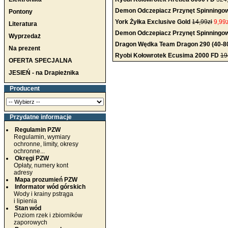
Demon Odczepiacz Przynęt Spinningo
Pontony
York Żyłka Exclusive Gold
14,99zł
9,99z
Literatura
Demon Odczepiacz Przynęt Spinning
Wyprzedaż
Dragon Wędka Team Dragon 290 (40-8
Na prezent
Ryobi Kołowrotek Ecusima 2000 FD
19
OFERTA SPECJALNA
JESIEŃ - na Drapieżnika
Producent
Przydatne informacje
Regulamin PZW
Regulamin, wymiary
ochronne, limity, okresy
ochronne...
Okręgi PZW
Opłaty, numery kont
adresy
Mapa prozumień PZW
Informator wód górskich
Wody i krainy pstrąga
i lipienia
Stan wód
Poziom rzek i zbiorników
zaporowych