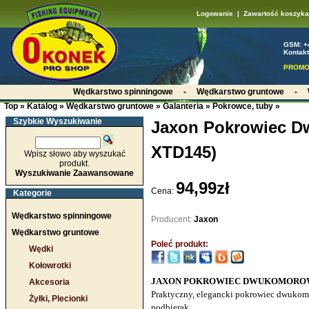
Logowanie
|
Zawartość koszyka
GSM: +
Kontakt
PROMO
Wędkarstwo spinningowe
-
Wędkarstwo gruntowe
-
Top
»
Katalog
»
Wędkarstwo gruntowe
»
Galanteria
»
Pokrowce, tuby
»
Szybkie Wyszukiwanie
Jaxon Pokrowiec D
XTD145)
Wpisz słowo aby wyszukać
produkt.
Wyszukiwanie Zaawansowane
94,99zł
Cena:
Kategorie
Wędkarstwo spinningowe
Producent:
Jaxon
Wędkarstwo gruntowe
Poleć produkt:
Wędki
Kołowrotki
JAXON POKROWIEC DWUKOMOROWY 
Akcesoria
Praktyczny, elegancki pokrowiec dwukom
Żyłki, Plecionki
podbierak.