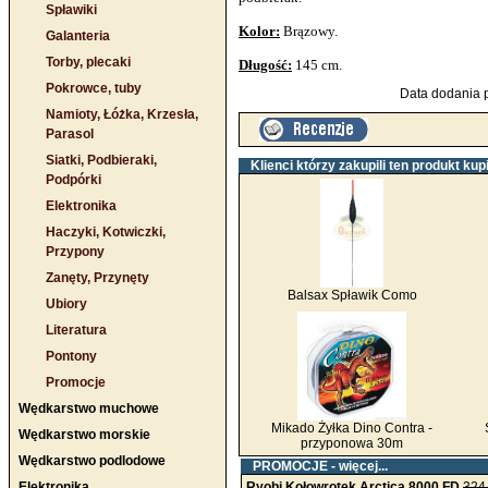
Spławiki
Kolor:
Brązowy.
Galanteria
Torby, plecaki
Długość:
145 cm.
Pokrowce, tuby
Data dodania p
Namioty, Łóżka, Krzesła,
Parasol
Siatki, Podbieraki,
Klienci którzy zakupili ten produkt kupi
Podpórki
Elektronika
Haczyki, Kotwiczki,
Przypony
Zanęty, Przynęty
Balsax Spławik Como
Ubiory
Literatura
Pontony
Promocje
Wędkarstwo muchowe
Mikado Żyłka Dino Contra -
Wędkarstwo morskie
przyponowa 30m
Wędkarstwo podlodowe
PROMOCJE -
więcej...
Elektronika
Ryobi Kołowrotek Arctica 8000 FD
324