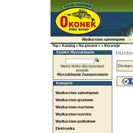
Wędkarstwo spinningowe
Top
»
Katalog
»
Na prezent
»
»
Recenzje
Hunte
Szybkie Wyszukiwanie
Dla tego 
Wpisz słowo aby wyszukać
produkt.
Wyszukiwanie Zaawansowane
Kategorie
Wędkarstwo spinningowe
Wędkarstwo gruntowe
Wędkarstwo muchowe
Wędkarstwo morskie
Wędkarstwo podlodowe
Elektronika