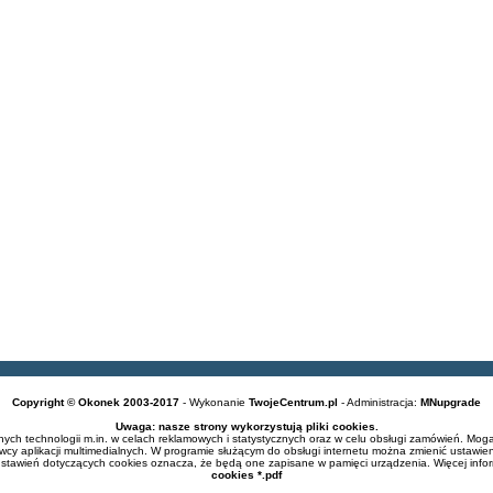
Copyright © Okonek 2003-2017
- Wykonanie
TwojeCentrum.pl
- Administracja:
MNupgrade
Uwaga: nasze strony wykorzystują pliki cookies.
ch technologii m.in. w celach reklamowych i statystycznych oraz w celu obsługi zamówień. Mogą
cy aplikacji multimedialnych. W programie służącym do obsługi internetu można zmienić ustawien
ustawień dotyczących cookies oznacza, że będą one zapisane w pamięci urządzenia. Więcej info
cookies *.pdf