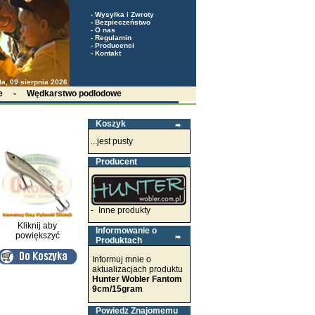
-
Wysyłka i Zwroty
-
Bezpieczeństwo
-
O nas
-
Regulamin
-
Producenci
-
Kontakt
la, 09 sierpnia 2026
e
-
Wędkarstwo podlodowe
Koszyk
...jest pusty
Producent
-
Inne produkty
Kliknij aby
Informowanie o
powiększyć
Produktach
Informuj mnie o
aktualizacjach produktu
Hunter Wobler Fantom
9cm/15gram
Powiedz Znajomemu