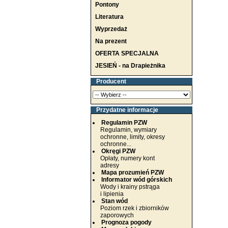
Pontony
Literatura
Wyprzedaż
Na prezent
OFERTA SPECJALNA
JESIEŃ - na Drapieżnika
Producent
Przydatne informacje
Regulamin PZW
Regulamin, wymiary
ochronne, limity, okresy
ochronne...
Okręgi PZW
Opłaty, numery kont
adresy
Mapa prozumień PZW
Informator wód górskich
Wody i krainy pstrąga
i lipienia
Stan wód
Poziom rzek i zbiorników
zaporowych
Prognoza pogody