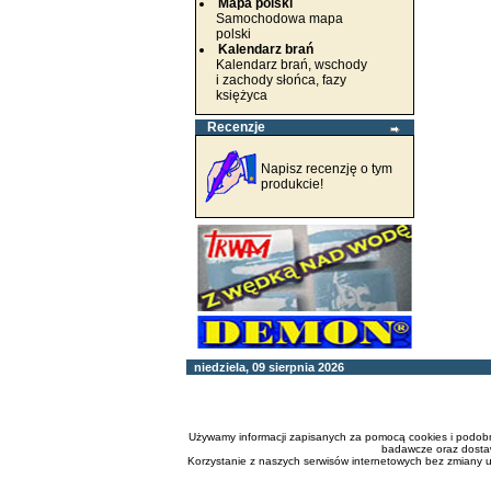
Mapa polski
Samochodowa mapa
polski
Kalendarz brań
Kalendarz brań, wschody
i zachody słońca, fazy
księżyca
Recenzje
Napisz recenzję o tym
produkcie!
niedziela, 09 sierpnia 2026
Używamy informacji zapisanych za pomocą cookies i podobny
badawcze oraz dostaw
Korzystanie z naszych serwisów internetowych bez zmiany 