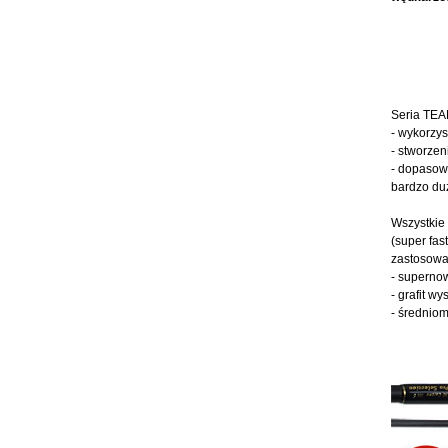
Seria TEA
- wykorzys
- stworzen
- dopasowa
bardzo duż
Wszystkie 
(super fas
zastosowan
- supernow
- grafit w
- średniom