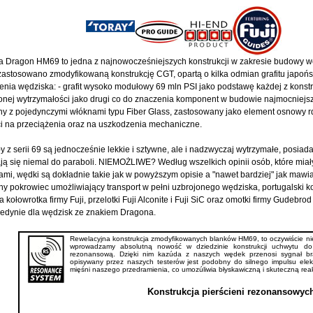
a Dragon HM69 to jedna z najnowocześniejszych konstrukcji w zakresie budowy w
astosowano zmodyfikowaną konstrukcję CGT, opartą o kilka odmian grafitu japońsk
nia wędziska: - grafit wysoko modułowy 69 mln PSI jako podstawę każdej z konstru
nej wytrzymałości jako drugi co do znaczenia komponent w budowie najmocniejszy
y z pojedynczymi włóknami typu Fiber Glass, zastosowany jako element osnowy rd
i na przeciążenia oraz na uszkodzenia mechaniczne.
z serii 69 są jednocześnie lekkie i sztywne, ale i nadzwyczaj wytrzymałe, posiad
ją się niemal do paraboli. NIEMOŻLIWE? Według wszelkich opinii osób, które miał
ami, wędki są dokładnie takie jak w powyższym opisie a "nawet bardziej" jak mawia
 pokrowiec umożliwiający transport w pełni uzbrojonego wędziska, portugalski k
kołowrotka firmy Fuji, przelotki Fuji Alconite i Fuji SiC oraz omotki firmy Gudeb
jedynie dla wędzisk ze znakiem Dragona.
Rewelacyjna konstrukcja zmodyfikowanych blanków HM69, to oczywiście nie
wprowadzamy absolutną nowość w dziedzinie konstrukcji uchwytu do k
rezonansową. Dzięki nim kazúda z naszych wędek przenosi sygnał bra
opisywany przez naszych testerów jest podobny do silnego impulsu ele
mięśni naszego przedramienia, co umozúliwia błyskawiczną i skuteczną reak
Konstrukcja pierścieni rezonansowyc