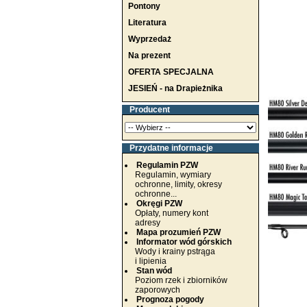
Pontony
Literatura
Wyprzedaż
Na prezent
OFERTA SPECJALNA
JESIEŃ - na Drapieżnika
Producent
Przydatne informacje
Regulamin PZW
Regulamin, wymiary
ochronne, limity, okresy
ochronne...
Okręgi PZW
Opłaty, numery kont
adresy
Mapa prozumień PZW
Informator wód górskich
Wody i krainy pstrąga
i lipienia
Stan wód
Poziom rzek i zbiorników
zaporowych
Prognoza pogody