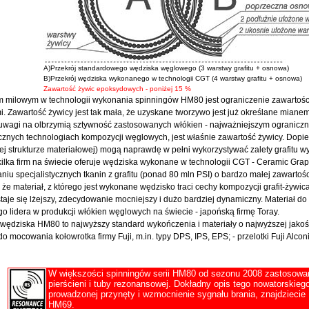
A)Przekrój standardowego wędziska węglowego (3 warstwy grafitu + osnowa)
B)Przekrój wędziska wykonanego w technologii CGT (4 warstwy grafitu + osnowa)
Zawartość żywic epoksydowych - poniżej 15 %
 milowym w technologii wykonania spinningów HM80 jest ograniczenie zawartośc
i. Zawartość żywicy jest tak mała, że uzyskane tworzywo jest już określane miane
uwagi na olbrzymią sztywność zastosowanych włókien - najważniejszym ograniczni
cznych technologiach kompozycji węglowych, jest właśnie zawartość żywicy. Dopie
ej strukturze materiałowej) mogą naprawdę w pełni wykorzystywać zalety grafitu
ilka firm na świecie oferuje wędziska wykonane w technologii CGT - Ceramic Grap
niu specjalistycznych tkanin z grafitu (ponad 80 mln PSI) o bardzo małej zawarto
że materiał, z którego jest wykonane wędzisko traci cechy kompozycji grafit-żywi
taje się lżejszy, zdecydowanie mocniejszy i dużo bardziej dynamiczny. Materiał d
o lidera w produkcji włókien węglowych na świecie - japońską firmę Toray.
wędziska HM80 to najwyższy standard wykończenia i materiały o najwyższej jakości
do mocowania kołowrotka firmy Fuji, m.in. typy DPS, IPS, EPS; - przelotki Fuji Alconi
W większości spinningów serii HM80 od sezonu 2008 zastosowan
pierścieni i tuby rezonansowej. Dokładny opis tego nowatorskie
prowadzonej przynęty i wzmocnienie sygnału brania, znajdziecie
HM69.