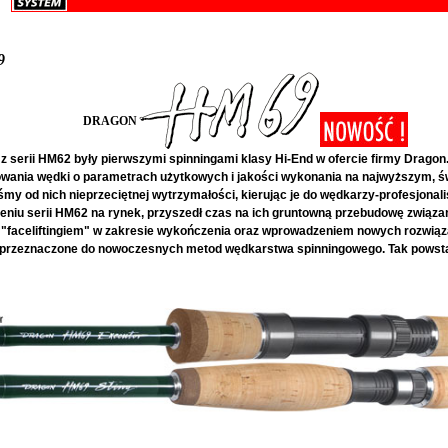
9
DRAGON
z serii HM62 były pierwszymi spinningami klasy Hi-End w ofercie firmy Drago
wania wędki o parametrach użytkowych i jakości wykonania na najwyższym, 
y od nich nieprzeciętnej wytrzymałości, kierując je do wędkarzy-profesjonalis
niu serii HM62 na rynek, przyszedł czas na ich gruntowną przebudowę związ
"faceliftingiem" w zakresie wykończenia oraz wprowadzeniem nowych rozwią
przeznaczone do nowoczesnych metod wędkarstwa spinningowego. Tak powstała