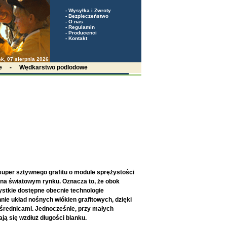
-
Wysyłka i Zwroty
-
Bezpieczeństwo
-
O nas
-
Regulamin
-
Producenci
-
Kontakt
ek, 07 sierpnia 2026
e
-
Wędkarstwo podlodowe
super sztywnego grafitu o module sprężystości
 na światowym rynku. Oznacza to, że obok
ystkie dostępne obecnie technologie
e układ nośnych włókien grafitowych, dzięki
średnicami. Jednocześnie, przy małych
ją się wzdłuż długości blanku.