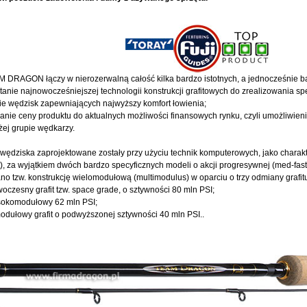
M DRAGON łączy w nierozerwalną całość kilka bardzo istotnych, a jednocześnie b
tanie najnowocześniejszej technologii konstrukcji grafitowych do zrealizowania s
ie wędzisk zapewniających najwyższy komfort łowienia;
nie ceny produktu do aktualnych możliwości finansowych rynku, czyli umożliwien
ej grupie wędkarzy.
wędziska zaprojektowane zostały przy użyciu technik komputerowych, jako charakter
t), za wyjątkiem dwóch bardzo specyficznych modeli o akcji progresywnej (med-fast
o tzw. konstrukcję wielomodułową (multimodulus) w oparciu o trzy odmiany grafit
oczesny grafit tzw. space grade, o sztywności 80 mln PSI;
ysokomodułowy 62 mln PSI;
odułowy grafit o podwyższonej sztywności 40 mln PSI..