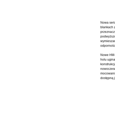
Nowa seri
blankach z
przeznacze
podwyższo
wymieszan
odpornośc
Nowe HM-y 
holu ugina
konstrukcj
nowoczesny
mocowania 
dostępną 