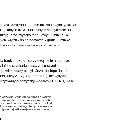
ędzisk, dostępna obecnie na światowym rynku. W
iej firmy TORAY, dobieranych specyficznie do
kcji; - grafit wysoko modułowy 52 mln PSI o
ch wędzisk spinningowych; - grafit 30 mln PSI
zenia dla zwiększenia wytrzymałości i
ają bardzo szybką, szczytową akcję a podczas
y już do czynienia z naszymi nowymi
 pewien znany polityk. Jeżeli do tego dodać
orek klasy AAA (Extra Premium), uchwyty do
rod uzyskamy autentyczny wędkarski HI-END, klasę
 wszystko. Jako druga firma na świecie
ołowrotka - tzw. pierścienie i tubę
nia wielokrotnie wzmocniony a efekt
ktrycznego wysłanego bezpośrednio do
cję na najdelikatniejsze nawet branie.
h