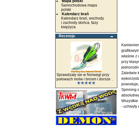
Mapa polski
Samochodowa mapa
polski
Kalendarz brań
Kalendarz brań, wschody
i zachody słońca, fazy
księżyca
Recenzje
Kamieniem
grafitowym
właśnie z 
przy klasy
jednorodn
Zaledwie k
Sprawdzały sie w Norwegi przy
wykorzysta
połowach molw i brosm i dorsze ..
powoduje, 
Spinning s
absolutneg
Wszystkie 
- uchwyty 