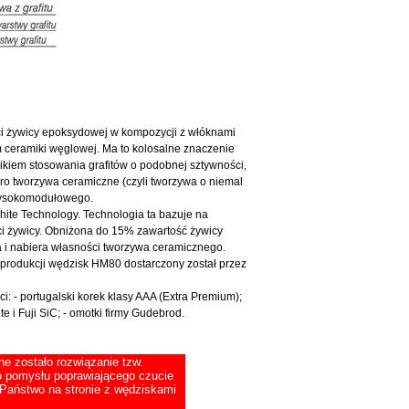
i żywicy epoksydowej w kompozycji z włóknami
m ceramiki węglowej. Ma to kolosalne znaczenie
kiem stosowania grafitów o podobnej sztywności,
ro tworzywa ceramiczne (czyli tworzywa o niemal
 wysokomodułowego.
hite Technology. Technologia ta bazuje na
ści żywicy. Obniżona do 15% zawartość żywicy
ca i nabiera własności tworzywa ceramicznego.
o produkcji wędzisk HM80 dostarczony został przez
: - portugalski korek klasy AAA (Extra Premium);
te i Fuji SiC; - omotki firmy Gudebrod.
e zostało rozwiązanie tzw.
go pomysłu poprawiającego czucie
 Państwo na stronie z wędziskami