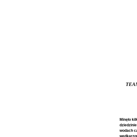
TEAM
Minęło ki
dziedzini
wodach ca
wędkarzow