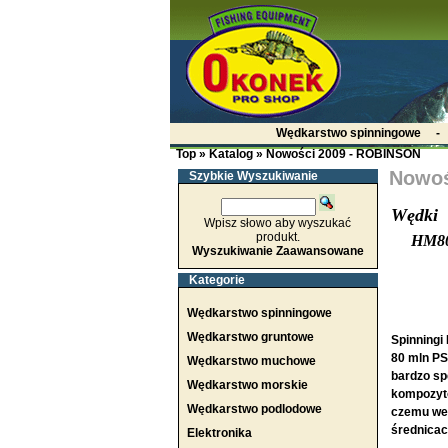
Wędkarstwo spinningowe
Top
»
Katalog
»
Nowości 2009 - ROBINSON
Nowoś
Szybkie Wyszukiwanie
Wędki
Wpisz słowo aby wyszukać
produkt.
HM8
Wyszukiwanie Zaawansowane
Kategorie
Wędkarstwo spinningowe
Wędkarstwo gruntowe
Spinningi
80 mln PS
Wędkarstwo muchowe
bardzo sp
Wędkarstwo morskie
kompozytó
Wędkarstwo podlodowe
czemu we 
średnicach
Elektronika