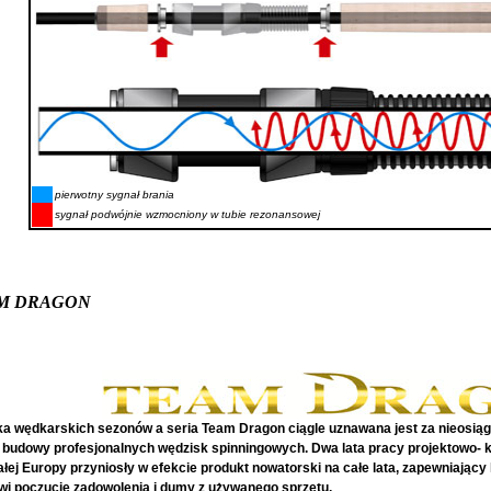
pierwotny sygnał brania
sygnał podwójnie wzmocniony w tubie rezonansowej
 DRAGON
lka wędkarskich sezonów a seria Team Dragon ciągle uznawana jest za nieosią
e budowy profesjonalnych wędzisk spinningowych. Dwa lata pracy projektowo- k
łej Europy przyniosły w efekcie produkt nowatorski na całe lata, zapewniając
i poczucie zadowolenia i dumy z używanego sprzętu.