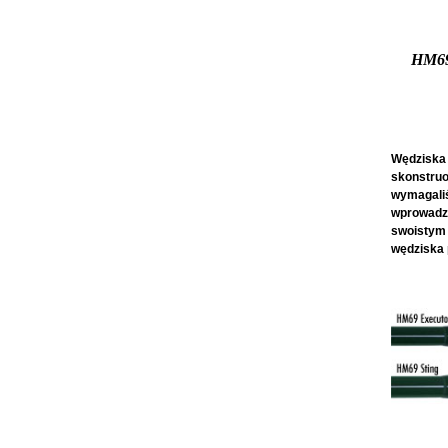
HM6
Wędziska 
skonstruo
wymagaliśm
wprowadze
swoistym 
wędziska 