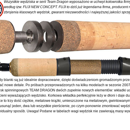
Wszystkie wędziska w serii Team Dragon wyposażono w uchwyt kołowrotka firmy 
według tzw. FUJI NEW CONCEPT. FUJI to dziś już legendarna firma, producent
zbrojenia klasowych wędzisk, gwarant niezawodności i najwyższej jakości sprzę
dy blanki są już idealnie dopracowane, dzięki doświadczeniom gromadzonym prz
ć nowe detale. Po próbach przeprowadzonych na kilku modelach w sezonie 2007,
zisk spinningowych TEAM DRAGON dwóch zupełnie nowych elementów: wkładki uc
cieni wyważających wędzisko. Korkowa wkładka perfekcyjnie leży w dłoni i daje du
 to trzy dość ciężkie, metalowe krążki, umieszczone na metalowym, gwintowanym
 usunąć jeden, dwa lub wszystkie pierścienie, po czym ponownie zmontować wędzi
widualny sposób. Uwaga! Podane w tabelach wagi wędzisk nie zawierają masy wy