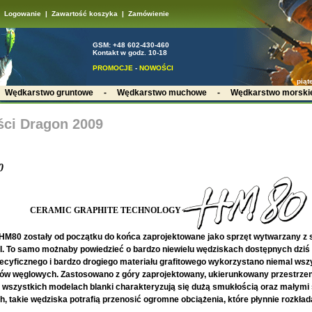
Logowanie
|
Zawartość koszyka
|
Zamówienie
GSM: +48 602-430-460
Kontakt w godz. 10-18
PROMOCJE
-
NOWOŚCI
piąt
-
Wędkarstwo gruntowe
-
Wędkarstwo muchowe
-
Wędkarstwo morski
ci Dragon 2009
0
CERAMIC GRAPHITE TECHNOLOGY
 HM80 zostały od początku do końca zaprojektowane jako sprzęt wytwarzany z 
I. To samo możnaby powiedzieć o bardzo niewielu wędziskach dostępnych dziś
ecyficznego i bardzo drogiego materiału grafitowego wykorzystano niemal wsz
w węglowych. Zastosowano z góry zaprojektowany, ukierunkowany przestrzenni
wszystkich modelach blanki charakteryzują się dużą smukłością oraz małymi 
, takie wędziska potrafią przenosić ogromne obciążenia, które płynnie rozkłada