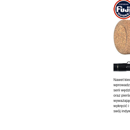
Nawet kie
wprowadza
serii węd
oraz pierś
wyważające
wykręcić i
swój indy