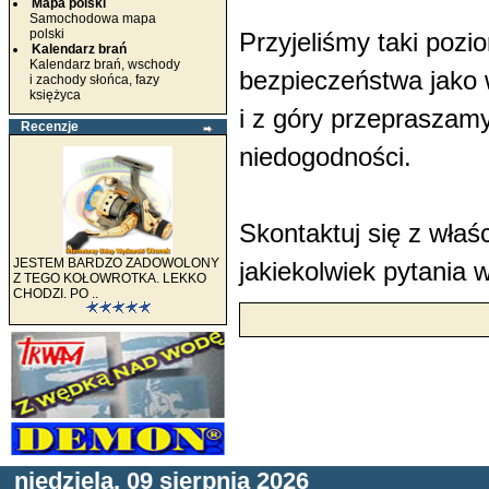
Mapa polski
Samochodowa mapa
polski
Przyjeliśmy taki pozi
Kalendarz brań
Kalendarz brań, wschody
bezpieczeństwa jako 
i zachody słońca, fazy
księżyca
i z góry przepraszam
Recenzje
niedogodności.
Skontaktuj się z właś
JESTEM BARDZO ZADOWOLONY
jakiekolwiek pytania w
Z TEGO KOŁOWROTKA. LEKKO
CHODZI. PO ..
niedziela, 09 sierpnia 2026