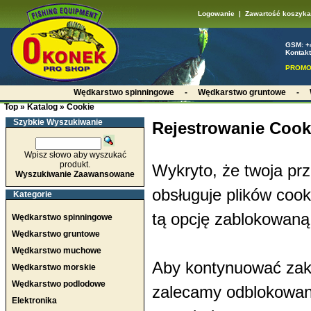
Logowanie
|
Zawartość koszyka
GSM: +
Kontakt
PROMO
Wędkarstwo spinningowe
-
Wędkarstwo gruntowe
-
Top
»
Katalog
»
Cookie
Szybkie Wyszukiwanie
Rejestrowanie Cook
Wpisz słowo aby wyszukać
produkt.
Wykryto, że twoja prz
Wyszukiwanie Zaawansowane
obsługuje plików cook
Kategorie
tą opcję zablokowaną
Wędkarstwo spinningowe
Wędkarstwo gruntowe
Wędkarstwo muchowe
Aby kontynuować za
Wędkarstwo morskie
Wędkarstwo podlodowe
zalecamy odblokowan
Elektronika