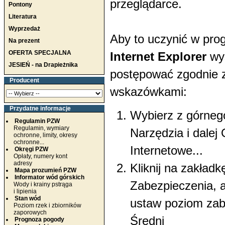
przeglądarce.
Pontony
Literatura
Wyprzedaż
Aby to uczynić w pro
Na prezent
OFERTA SPECJALNA
Internet Explorer
wy
JESIEŃ - na Drapieżnika
postępować zgodnie 
Producent
wskazówkami:
Przydatne informacje
Wybierz z górne
Regulamin PZW
Regulamin, wymiary
Narzędzia i dalej
ochronne, limity, okresy
ochronne...
Internetowe...
Okręgi PZW
Opłaty, numery kont
adresy
Kliknij na zakładk
Mapa prozumień PZW
Informator wód górskich
Zabezpieczenia, 
Wody i krainy pstrąga
i lipienia
Stan wód
ustaw poziom zab
Poziom rzek i zbiorników
zaporowych
Średni
Prognoza pogody