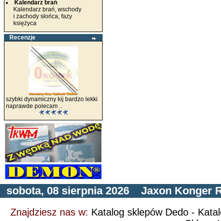
Kalendarz brań
Kalendarz brań, wschody
i zachody słońca, fazy
księżyca
Recenzje
szybki dynamiczny kij bardzo lekki
naprawde polecam ..
sobota, 08 sierpnia 2026
Jaxon
Konger
R
Znajdziesz nas w:
Katalog sklepów Dedo
-
Kata