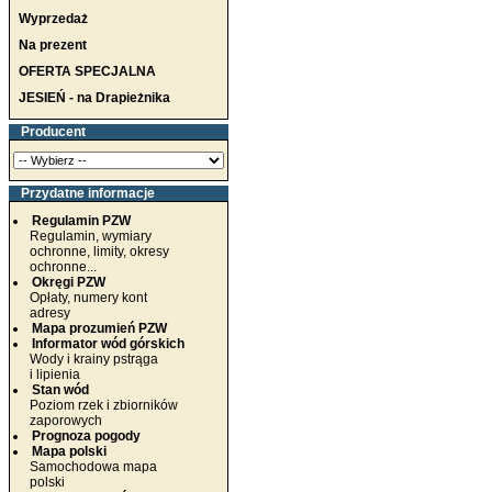
Wyprzedaż
Na prezent
OFERTA SPECJALNA
JESIEŃ - na Drapieżnika
Producent
Przydatne informacje
Regulamin PZW
Regulamin, wymiary
ochronne, limity, okresy
ochronne...
Okręgi PZW
Opłaty, numery kont
adresy
Mapa prozumień PZW
Informator wód górskich
Wody i krainy pstrąga
i lipienia
Stan wód
Poziom rzek i zbiorników
zaporowych
Prognoza pogody
Mapa polski
Samochodowa mapa
polski