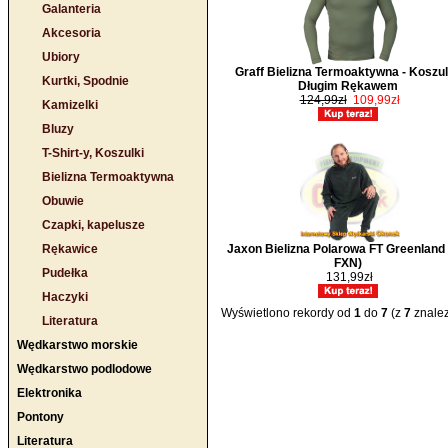
Galanteria
Akcesoria
Ubiory
Graff Bielizna Termoaktywna - Koszul
Kurtki, Spodnie
Długim Rękawem
124,99zł
109,99zł
Kamizelki
Bluzy
T-Shirt-y, Koszulki
Bielizna Termoaktywna
Obuwie
Czapki, kapelusze
Rękawice
Jaxon Bielizna Polarowa FT Greenland
FXN)
Pudełka
131,99zł
Haczyki
Wyświetlono rekordy od
1
do
7
(z
7
znalez
Literatura
Wędkarstwo morskie
Wędkarstwo podlodowe
Elektronika
Pontony
Literatura