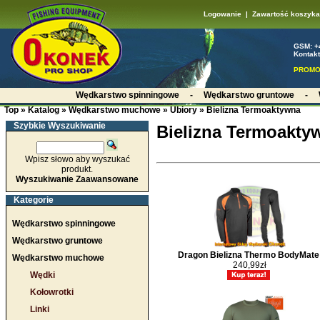
Logowanie
|
Zawartość koszyka
GSM: +
Kontakt
PROMO
Wędkarstwo spinningowe
-
Wędkarstwo gruntowe
-
Top
»
Katalog
»
Wędkarstwo muchowe
»
Ubiory
»
Bielizna Termoaktywna
Szybkie Wyszukiwanie
Bielizna Termoakty
Wpisz słowo aby wyszukać
produkt.
Wyszukiwanie Zaawansowane
Kategorie
Wędkarstwo spinningowe
Wędkarstwo gruntowe
Dragon Bielizna Thermo BodyMate
Wędkarstwo muchowe
240,99zł
Wędki
Kołowrotki
Linki