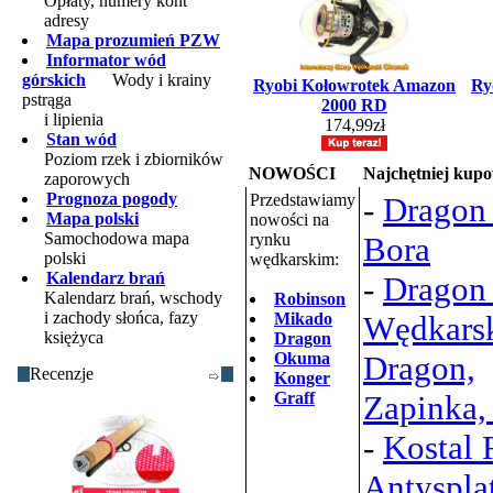
Opłaty, numery kont
adresy
Mapa prozumień PZW
Informator wód
górskich
Wody i krainy
Ryobi Kołowrotek Amazon
Ry
pstrąga
2000 RD
i lipienia
174,99zł
Stan wód
Poziom rzek i zbiorników
NOWOŚCI
Najchętniej kup
zaporowych
Prognoza pogody
Przedstawiamy
-
Dragon 
Mapa polski
nowości na
Samochodowa mapa
rynku
Bora
polski
wędkarskim:
Kalendarz brań
-
Dragon
Kalendarz brań, wschody
Robinson
i zachody słońca, fazy
Mikado
Wędkars
księżyca
Dragon
Okuma
Dragon,
Recenzje
Konger
Graff
Zapinka,
-
Kostal 
Antysplą