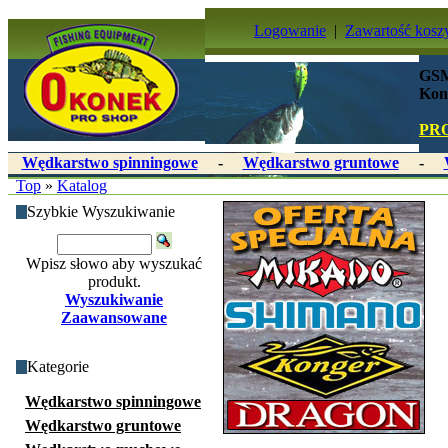
Logowanie
|
Zawartość kosz
GSM
Kon
PR
Wędkarstwo spinningowe
-
Wędkarstwo gruntowe
-
Top
»
Katalog
Szybkie Wyszukiwanie
Wpisz słowo aby wyszukać
produkt.
Wyszukiwanie
Zaawansowane
Kategorie
Wędkarstwo spinningowe
Wędkarstwo gruntowe