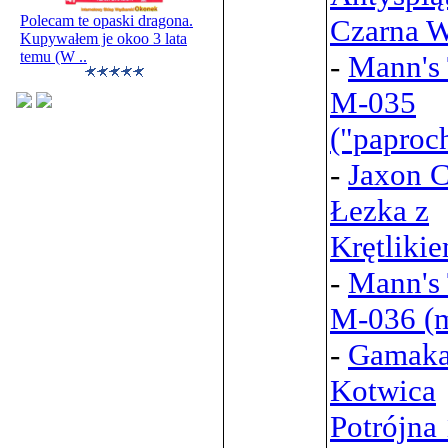
Polecam te opaski dragona.
Czarna W
Kupywałem je okoo 3 lata
temu (W ..
-
Mann's 
M-035
("paproc
-
Jaxon C
Łezka z
Krętliki
-
Mann's 
M-036 (m
-
Gamaka
Kotwica
Potrójna