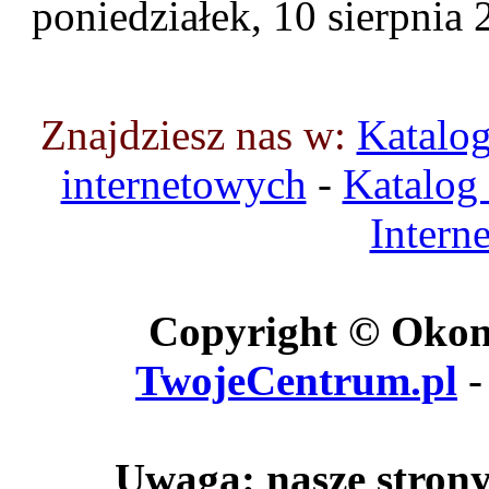
poniedziałek, 10 sierpni
Ryobi
Mikado
Okuma
Znajdziesz nas w:
Katalo
internetowych
-
Katalog
Intern
Copyright © Okon
TwojeCentrum.pl
-
Uwaga: nasze strony