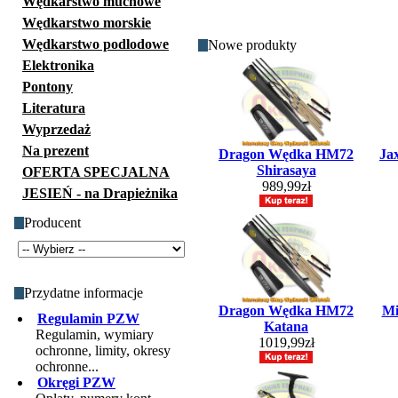
Wędkarstwo muchowe
Wędkarstwo morskie
Wędkarstwo podlodowe
Nowe produkty
Elektronika
Pontony
Literatura
Wyprzedaż
Na prezent
Dragon Wędka HM72
Ja
Shirasaya
OFERTA SPECJALNA
989,99zł
JESIEŃ - na Drapieżnika
Producent
Przydatne informacje
Dragon Wędka HM72
Mi
Regulamin PZW
Katana
Regulamin, wymiary
1019,99zł
ochronne, limity, okresy
ochronne...
Okręgi PZW