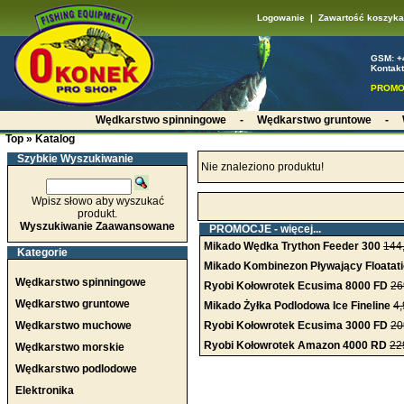
Logowanie
|
Zawartość koszyka
GSM: +
Kontakt
PROMO
Wędkarstwo spinningowe
-
Wędkarstwo gruntowe
-
Top
»
Katalog
Szybkie Wyszukiwanie
Nie znaleziono produktu!
Wpisz słowo aby wyszukać
produkt.
Wyszukiwanie Zaawansowane
PROMOCJE -
więcej...
Mikado Wędka Trython Feeder 300
144
Kategorie
Mikado Kombinezon Pływający Floatat
Wędkarstwo spinningowe
Ryobi Kołowrotek Ecusima 8000 FD
26
Wędkarstwo gruntowe
Mikado Żyłka Podlodowa Ice Fineline
4,
Wędkarstwo muchowe
Ryobi Kołowrotek Ecusima 3000 FD
20
Ryobi Kołowrotek Amazon 4000 RD
22
Wędkarstwo morskie
Wędkarstwo podlodowe
Elektronika