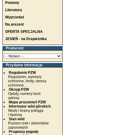
Pontony
Literatura
Wyprzedaż
Na prezent
OFERTA SPECJALNA
JESIEŃ - na Drapieżnika
Producent
Przydatne informacje
Regulamin PZW
Regulamin, wymiary
ochronne, limity, okresy
ochronne...
Okręgi PZW
Opłaty, numery kont
adresy
Mapa prozumień PZW
Informator wód górskich
Wody i krainy pstrąga
i lipienia
Stan wód
Poziom rzek i zbiorników
zaporowych
Prognoza pogody